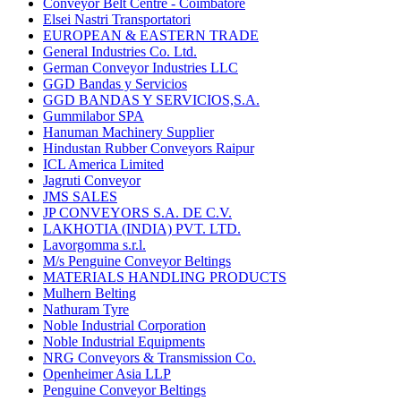
Conveyor Belt Centre - Coimbatore
Elsei Nastri Transportatori
EUROPEAN & EASTERN TRADE
General Industries Co. Ltd.
German Conveyor Industries LLC
GGD Bandas y Servicios
GGD BANDAS Y SERVICIOS,S.A.
Gummilabor SPA
Hanuman Machinery Supplier
Hindustan Rubber Conveyors Raipur
ICL America Limited
Jagruti Conveyor
JMS SALES
JP CONVEYORS S.A. DE C.V.
LAKHOTIA (INDIA) PVT. LTD.
Lavorgomma s.r.l.
M/s Penguine Conveyor Beltings
MATERIALS HANDLING PRODUCTS
Mulhern Belting
Nathuram Tyre
Noble Industrial Corporation
Noble Industrial Equipments
NRG Conveyors & Transmission Co.
Openheimer Asia LLP
Penguine Conveyor Beltings