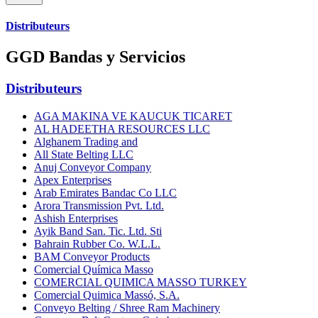
Distributeurs
GGD Bandas y Servicios
Distributeurs
AGA MAKINA VE KAUCUK TICARET
AL HADEETHA RESOURCES LLC
Alghanem Trading and
All State Belting LLC
Anuj Conveyor Company
Apex Enterprises
Arab Emirates Bandac Co LLC
Arora Transmission Pvt. Ltd.
Ashish Enterprises
Ayik Band San. Tic. Ltd. Sti
Bahrain Rubber Co. W.L.L.
BAM Conveyor Products
Comercial Química Masso
COMERCIAL QUIMICA MASSO TURKEY
Comercial Quimica Massó, S.A.
Conveyo Belting / Shree Ram Machinery