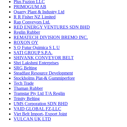
Plus Fuzion LLC
PRIMOGUM AB
Quarry Plant & Industry Ltd
R R Fisher NZ Limited
Rap Conveyors Ltd.
RED ENERGY VENTURES SDN BHD
Reglin Rubber
REMATECH DIVISION BREMO INC.
ROXON OY
S Q Futur Quimica S L U
SATI GROUP S.P.A.
SHIVANK CONVEYOR BELT
Shri Lakshmi Enterprises
SRG Belting
Steadfast Resource Development
Stockholms Plat-& Gummiperfore
Tech Trade
Thaman Rubber
Tramstar Pty Ltd T/A Reglin
Trinity Belting
UMS Corporation SDN BHD
VAID GLOBAL FZ-LLC
Viet Belt Import- Export Joint
VULCAN UK LTD