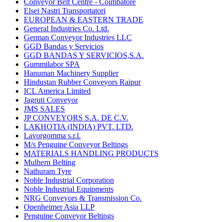
Conveyor Belt Centre - Coimbatore
Elsei Nastri Transportatori
EUROPEAN & EASTERN TRADE
General Industries Co. Ltd.
German Conveyor Industries LLC
GGD Bandas y Servicios
GGD BANDAS Y SERVICIOS,S.A.
Gummilabor SPA
Hanuman Machinery Supplier
Hindustan Rubber Conveyors Raipur
ICL America Limited
Jagruti Conveyor
JMS SALES
JP CONVEYORS S.A. DE C.V.
LAKHOTIA (INDIA) PVT. LTD.
Lavorgomma s.r.l.
M/s Penguine Conveyor Beltings
MATERIALS HANDLING PRODUCTS
Mulhern Belting
Nathuram Tyre
Noble Industrial Corporation
Noble Industrial Equipments
NRG Conveyors & Transmission Co.
Openheimer Asia LLP
Penguine Conveyor Beltings