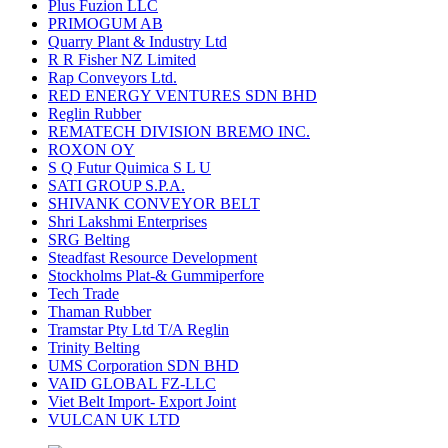
Plus Fuzion LLC
PRIMOGUM AB
Quarry Plant & Industry Ltd
R R Fisher NZ Limited
Rap Conveyors Ltd.
RED ENERGY VENTURES SDN BHD
Reglin Rubber
REMATECH DIVISION BREMO INC.
ROXON OY
S Q Futur Quimica S L U
SATI GROUP S.P.A.
SHIVANK CONVEYOR BELT
Shri Lakshmi Enterprises
SRG Belting
Steadfast Resource Development
Stockholms Plat-& Gummiperfore
Tech Trade
Thaman Rubber
Tramstar Pty Ltd T/A Reglin
Trinity Belting
UMS Corporation SDN BHD
VAID GLOBAL FZ-LLC
Viet Belt Import- Export Joint
VULCAN UK LTD