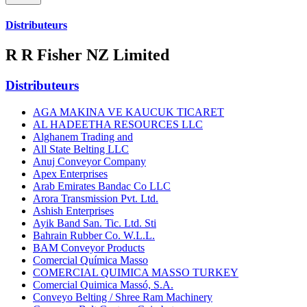
Distributeurs
R R Fisher NZ Limited
Distributeurs
AGA MAKINA VE KAUCUK TICARET
AL HADEETHA RESOURCES LLC
Alghanem Trading and
All State Belting LLC
Anuj Conveyor Company
Apex Enterprises
Arab Emirates Bandac Co LLC
Arora Transmission Pvt. Ltd.
Ashish Enterprises
Ayik Band San. Tic. Ltd. Sti
Bahrain Rubber Co. W.L.L.
BAM Conveyor Products
Comercial Química Masso
COMERCIAL QUIMICA MASSO TURKEY
Comercial Quimica Massó, S.A.
Conveyo Belting / Shree Ram Machinery