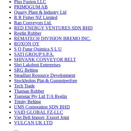
Plus Fuzion LLC
PRIMOGUM AB
Quarry Plant & Industry Ltd
R R Fisher NZ Limited
Rap Conveyors Ltd.
RED ENERGY VENTURES SDN BHD
Reglin Rubber
REMATECH DIVISION BREMO INC.
ROXON OY
S Q Futur Quimica S L U
SATI GROUP S.P.A.
SHIVANK CONVEYOR BELT
Shri Lakshmi Enterprises
SRG Belting
Steadfast Resource Development
Stockholms Plat-& Gummiperfore
Tech Trade
Thaman Rubber
Tramstar Pty Ltd T/A Reglin
Trinity Belting
UMS Corporation SDN BHD
VAID GLOBAL FZ-LLC
Viet Belt Import- Export Joint
VULCAN UK LTD