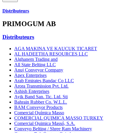
Distributeurs
PRIMOGUM AB
Distributeurs
AGA MAKINA VE KAUCUK TICARET
AL HADEETHA RESOURCES LLC
Alghanem Trading and
All State Belting LLC
Anuj Conveyor Company
Apex Enterprises
Arab Emirates Bandac Co LLC
Arora Transmission Pvt. Ltd.
Ashish Enterprises
Ayik Band San. Tic. Ltd. Sti
Bahrain Rubber Co. W.L.L.
BAM Conveyor Products
Comercial Química Masso
COMERCIAL QUIMICA MASSO TURKEY
Comercial Quimica Massó, S.A.
Conveyo Belting / Shree Ram Machinery