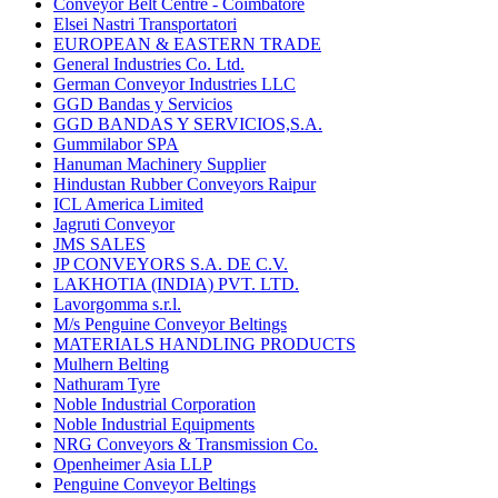
Conveyor Belt Centre - Coimbatore
Elsei Nastri Transportatori
EUROPEAN & EASTERN TRADE
General Industries Co. Ltd.
German Conveyor Industries LLC
GGD Bandas y Servicios
GGD BANDAS Y SERVICIOS,S.A.
Gummilabor SPA
Hanuman Machinery Supplier
Hindustan Rubber Conveyors Raipur
ICL America Limited
Jagruti Conveyor
JMS SALES
JP CONVEYORS S.A. DE C.V.
LAKHOTIA (INDIA) PVT. LTD.
Lavorgomma s.r.l.
M/s Penguine Conveyor Beltings
MATERIALS HANDLING PRODUCTS
Mulhern Belting
Nathuram Tyre
Noble Industrial Corporation
Noble Industrial Equipments
NRG Conveyors & Transmission Co.
Openheimer Asia LLP
Penguine Conveyor Beltings