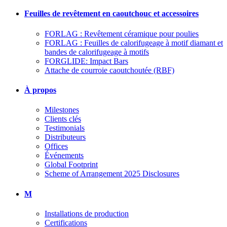
Feuilles de revêtement en caoutchouc et accessoires
FORLAG : Revêtement céramique pour poulies
FORLAG : Feuilles de calorifugeage à motif diamant et
bandes de calorifugeage à motifs
FORGLIDE: Impact Bars
Attache de courroie caoutchoutée (RBF)
À propos
Milestones
Clients clés
Testimonials
Distributeurs
Offices
Événements
Global Footprint
Scheme of Arrangement 2025 Disclosures
M
Installations de production
Certifications