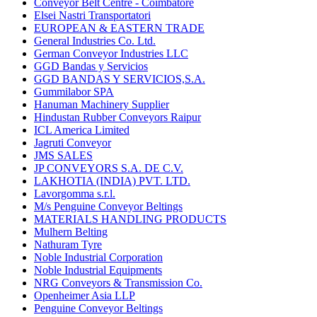
Conveyor Belt Centre - Coimbatore
Elsei Nastri Transportatori
EUROPEAN & EASTERN TRADE
General Industries Co. Ltd.
German Conveyor Industries LLC
GGD Bandas y Servicios
GGD BANDAS Y SERVICIOS,S.A.
Gummilabor SPA
Hanuman Machinery Supplier
Hindustan Rubber Conveyors Raipur
ICL America Limited
Jagruti Conveyor
JMS SALES
JP CONVEYORS S.A. DE C.V.
LAKHOTIA (INDIA) PVT. LTD.
Lavorgomma s.r.l.
M/s Penguine Conveyor Beltings
MATERIALS HANDLING PRODUCTS
Mulhern Belting
Nathuram Tyre
Noble Industrial Corporation
Noble Industrial Equipments
NRG Conveyors & Transmission Co.
Openheimer Asia LLP
Penguine Conveyor Beltings