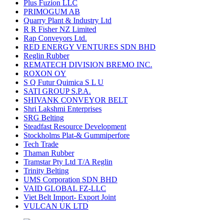
Plus Fuzion LLC
PRIMOGUM AB
Quarry Plant & Industry Ltd
R R Fisher NZ Limited
Rap Conveyors Ltd.
RED ENERGY VENTURES SDN BHD
Reglin Rubber
REMATECH DIVISION BREMO INC.
ROXON OY
S Q Futur Quimica S L U
SATI GROUP S.P.A.
SHIVANK CONVEYOR BELT
Shri Lakshmi Enterprises
SRG Belting
Steadfast Resource Development
Stockholms Plat-& Gummiperfore
Tech Trade
Thaman Rubber
Tramstar Pty Ltd T/A Reglin
Trinity Belting
UMS Corporation SDN BHD
VAID GLOBAL FZ-LLC
Viet Belt Import- Export Joint
VULCAN UK LTD