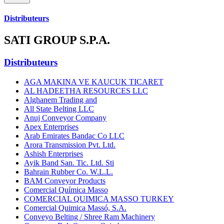
Distributeurs
SATI GROUP S.P.A.
Distributeurs
AGA MAKINA VE KAUCUK TICARET
AL HADEETHA RESOURCES LLC
Alghanem Trading and
All State Belting LLC
Anuj Conveyor Company
Apex Enterprises
Arab Emirates Bandac Co LLC
Arora Transmission Pvt. Ltd.
Ashish Enterprises
Ayik Band San. Tic. Ltd. Sti
Bahrain Rubber Co. W.L.L.
BAM Conveyor Products
Comercial Química Masso
COMERCIAL QUIMICA MASSO TURKEY
Comercial Quimica Massó, S.A.
Conveyo Belting / Shree Ram Machinery