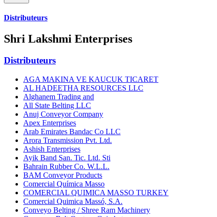
Distributeurs
Shri Lakshmi Enterprises
Distributeurs
AGA MAKINA VE KAUCUK TICARET
AL HADEETHA RESOURCES LLC
Alghanem Trading and
All State Belting LLC
Anuj Conveyor Company
Apex Enterprises
Arab Emirates Bandac Co LLC
Arora Transmission Pvt. Ltd.
Ashish Enterprises
Ayik Band San. Tic. Ltd. Sti
Bahrain Rubber Co. W.L.L.
BAM Conveyor Products
Comercial Química Masso
COMERCIAL QUIMICA MASSO TURKEY
Comercial Quimica Massó, S.A.
Conveyo Belting / Shree Ram Machinery