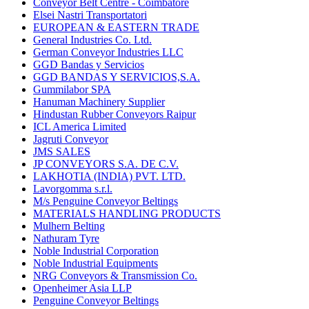
Conveyor Belt Centre - Coimbatore
Elsei Nastri Transportatori
EUROPEAN & EASTERN TRADE
General Industries Co. Ltd.
German Conveyor Industries LLC
GGD Bandas y Servicios
GGD BANDAS Y SERVICIOS,S.A.
Gummilabor SPA
Hanuman Machinery Supplier
Hindustan Rubber Conveyors Raipur
ICL America Limited
Jagruti Conveyor
JMS SALES
JP CONVEYORS S.A. DE C.V.
LAKHOTIA (INDIA) PVT. LTD.
Lavorgomma s.r.l.
M/s Penguine Conveyor Beltings
MATERIALS HANDLING PRODUCTS
Mulhern Belting
Nathuram Tyre
Noble Industrial Corporation
Noble Industrial Equipments
NRG Conveyors & Transmission Co.
Openheimer Asia LLP
Penguine Conveyor Beltings