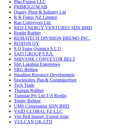
Plus Fuzion LLC
PRIMOGUM AB
Quarry Plant & Industry Ltd
R R Fisher NZ Limited
Rap Conveyors Ltd.
RED ENERGY VENTURES SDN BHD
Reglin Rubber
REMATECH DIVISION BREMO INC.
ROXON OY
S Q Futur Quimica S L U
SATI GROUP S.P.A.
SHIVANK CONVEYOR BELT
Shri Lakshmi Enterprises
SRG Belting
Steadfast Resource Development
Stockholms Plat-& Gummiperfore
Tech Trade
Thaman Rubber
Tramstar Pty Ltd T/A Reglin
Trinity Belting
UMS Corporation SDN BHD
VAID GLOBAL FZ-LLC
Viet Belt Import- Export Joint
VULCAN UK LTD