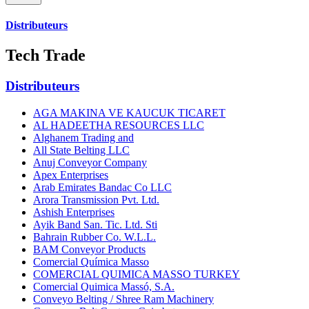
Distributeurs
Tech Trade
Distributeurs
AGA MAKINA VE KAUCUK TICARET
AL HADEETHA RESOURCES LLC
Alghanem Trading and
All State Belting LLC
Anuj Conveyor Company
Apex Enterprises
Arab Emirates Bandac Co LLC
Arora Transmission Pvt. Ltd.
Ashish Enterprises
Ayik Band San. Tic. Ltd. Sti
Bahrain Rubber Co. W.L.L.
BAM Conveyor Products
Comercial Química Masso
COMERCIAL QUIMICA MASSO TURKEY
Comercial Quimica Massó, S.A.
Conveyo Belting / Shree Ram Machinery