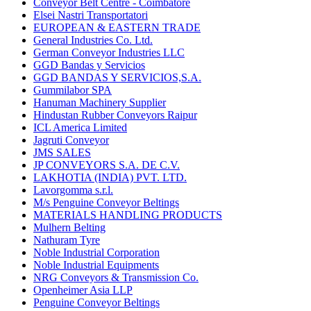
Conveyor Belt Centre - Coimbatore
Elsei Nastri Transportatori
EUROPEAN & EASTERN TRADE
General Industries Co. Ltd.
German Conveyor Industries LLC
GGD Bandas y Servicios
GGD BANDAS Y SERVICIOS,S.A.
Gummilabor SPA
Hanuman Machinery Supplier
Hindustan Rubber Conveyors Raipur
ICL America Limited
Jagruti Conveyor
JMS SALES
JP CONVEYORS S.A. DE C.V.
LAKHOTIA (INDIA) PVT. LTD.
Lavorgomma s.r.l.
M/s Penguine Conveyor Beltings
MATERIALS HANDLING PRODUCTS
Mulhern Belting
Nathuram Tyre
Noble Industrial Corporation
Noble Industrial Equipments
NRG Conveyors & Transmission Co.
Openheimer Asia LLP
Penguine Conveyor Beltings