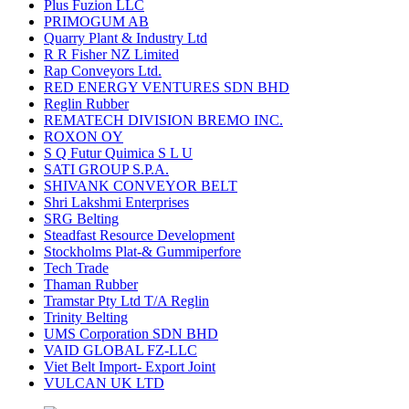
Plus Fuzion LLC
PRIMOGUM AB
Quarry Plant & Industry Ltd
R R Fisher NZ Limited
Rap Conveyors Ltd.
RED ENERGY VENTURES SDN BHD
Reglin Rubber
REMATECH DIVISION BREMO INC.
ROXON OY
S Q Futur Quimica S L U
SATI GROUP S.P.A.
SHIVANK CONVEYOR BELT
Shri Lakshmi Enterprises
SRG Belting
Steadfast Resource Development
Stockholms Plat-& Gummiperfore
Tech Trade
Thaman Rubber
Tramstar Pty Ltd T/A Reglin
Trinity Belting
UMS Corporation SDN BHD
VAID GLOBAL FZ-LLC
Viet Belt Import- Export Joint
VULCAN UK LTD