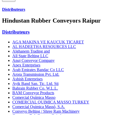
Distributeurs
Hindustan Rubber Conveyors Raipur
Distributeurs
AGA MAKINA VE KAUCUK TICARET
AL HADEETHA RESOURCES LLC
Alghanem Trading and
All State Belting LLC
Anuj Conveyor Company
Apex Enterprises
Arab Emirates Bandac Co LLC
Arora Transmission Pvt. Ltd.
Ashish Enterprises
Ayik Band San. Tic. Ltd. Sti
Bahrain Rubber Co. W.L.L.
BAM Conveyor Products
Comercial Química Masso
COMERCIAL QUIMICA MASSO TURKEY
Comercial Quimica Massó, S.A.
Conveyo Belting / Shree Ram Machinery