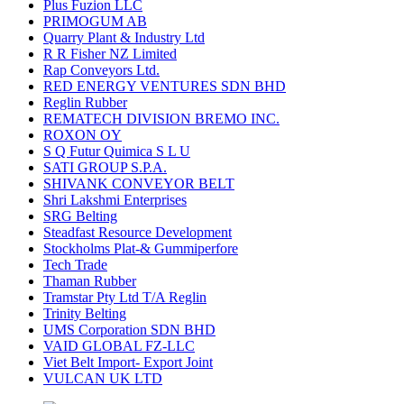
Plus Fuzion LLC
PRIMOGUM AB
Quarry Plant & Industry Ltd
R R Fisher NZ Limited
Rap Conveyors Ltd.
RED ENERGY VENTURES SDN BHD
Reglin Rubber
REMATECH DIVISION BREMO INC.
ROXON OY
S Q Futur Quimica S L U
SATI GROUP S.P.A.
SHIVANK CONVEYOR BELT
Shri Lakshmi Enterprises
SRG Belting
Steadfast Resource Development
Stockholms Plat-& Gummiperfore
Tech Trade
Thaman Rubber
Tramstar Pty Ltd T/A Reglin
Trinity Belting
UMS Corporation SDN BHD
VAID GLOBAL FZ-LLC
Viet Belt Import- Export Joint
VULCAN UK LTD