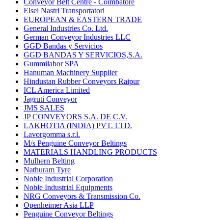
Conveyor Belt Centre - Coimbatore
Elsei Nastri Transportatori
EUROPEAN & EASTERN TRADE
General Industries Co. Ltd.
German Conveyor Industries LLC
GGD Bandas y Servicios
GGD BANDAS Y SERVICIOS,S.A.
Gummilabor SPA
Hanuman Machinery Supplier
Hindustan Rubber Conveyors Raipur
ICL America Limited
Jagruti Conveyor
JMS SALES
JP CONVEYORS S.A. DE C.V.
LAKHOTIA (INDIA) PVT. LTD.
Lavorgomma s.r.l.
M/s Penguine Conveyor Beltings
MATERIALS HANDLING PRODUCTS
Mulhern Belting
Nathuram Tyre
Noble Industrial Corporation
Noble Industrial Equipments
NRG Conveyors & Transmission Co.
Openheimer Asia LLP
Penguine Conveyor Beltings