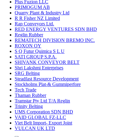
Plus Fuzion LLC
PRIMOGUM AB
Quarry Plant & Industry Ltd
R R Fisher NZ Limited
Rap Conveyors Ltd.
RED ENERGY VENTURES SDN BHD
Reglin Rubber
REMATECH DIVISION BREMO INC.
ROXON OY
S Q Futur Quimica S L U
SATI GROUP S.P.A.
SHIVANK CONVEYOR BELT
Shri Lakshmi Enterprises
SRG Belting
Steadfast Resource Development
Stockholms Plat-& Gummiperfore
Tech Trade
Thaman Rubber
Tramstar Pty Ltd T/A Reglin
Trinity Belting
UMS Corporation SDN BHD
VAID GLOBAL FZ-LLC
Viet Belt Import- Export Joint
VULCAN UK LTD