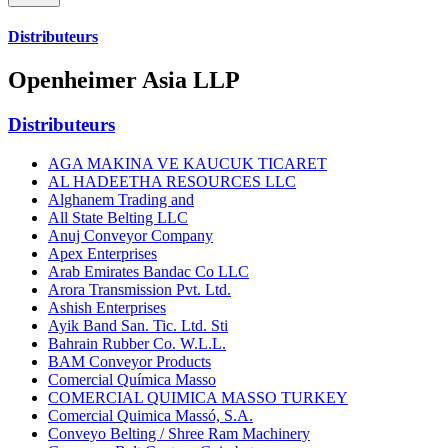
Distributeurs
Openheimer Asia LLP
Distributeurs
AGA MAKINA VE KAUCUK TICARET
AL HADEETHA RESOURCES LLC
Alghanem Trading and
All State Belting LLC
Anuj Conveyor Company
Apex Enterprises
Arab Emirates Bandac Co LLC
Arora Transmission Pvt. Ltd.
Ashish Enterprises
Ayik Band San. Tic. Ltd. Sti
Bahrain Rubber Co. W.L.L.
BAM Conveyor Products
Comercial Química Masso
COMERCIAL QUIMICA MASSO TURKEY
Comercial Quimica Massó, S.A.
Conveyo Belting / Shree Ram Machinery