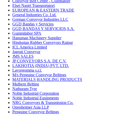
Conveyor Belt Centre - Coimbatore
Elsei Nastri Transportatori
EUROPEAN & EASTERN TRADE
General Industries Co. Ltd.
German Conveyor Industries LLC
GGD Bandas y Servicios
GGD BANDAS Y SERVICIOS,S.A.
Gummilabor SPA
Hanuman Machinery Supplier
Hindustan Rubber Conveyors Raipur
ICL America Limited
Jagruti Conveyor
JMS SALES
JP CONVEYORS S.A. DE C.V.
LAKHOTIA (INDIA) PVT. LTD.
Lavorgomma s.r.l.
M/s Penguine Conveyor Beltings
MATERIALS HANDLING PRODUCTS
Mulhern Belting
Nathuram Tyre
Noble Industrial Corporation
Noble Industrial Equipments
NRG Conveyors & Transmission Co.
Openheimer Asia LLP
Penguine Conveyor Beltings