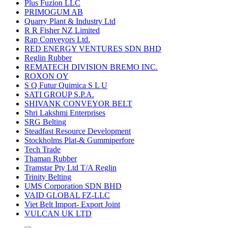
Plus Fuzion LLC
PRIMOGUM AB
Quarry Plant & Industry Ltd
R R Fisher NZ Limited
Rap Conveyors Ltd.
RED ENERGY VENTURES SDN BHD
Reglin Rubber
REMATECH DIVISION BREMO INC.
ROXON OY
S Q Futur Quimica S L U
SATI GROUP S.P.A.
SHIVANK CONVEYOR BELT
Shri Lakshmi Enterprises
SRG Belting
Steadfast Resource Development
Stockholms Plat-& Gummiperfore
Tech Trade
Thaman Rubber
Tramstar Pty Ltd T/A Reglin
Trinity Belting
UMS Corporation SDN BHD
VAID GLOBAL FZ-LLC
Viet Belt Import- Export Joint
VULCAN UK LTD