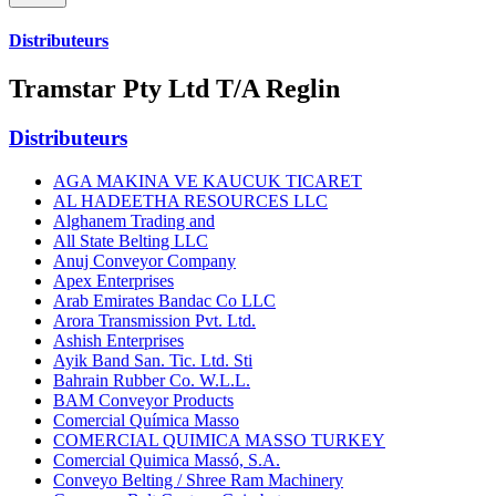
Distributeurs
Tramstar Pty Ltd T/A Reglin
Distributeurs
AGA MAKINA VE KAUCUK TICARET
AL HADEETHA RESOURCES LLC
Alghanem Trading and
All State Belting LLC
Anuj Conveyor Company
Apex Enterprises
Arab Emirates Bandac Co LLC
Arora Transmission Pvt. Ltd.
Ashish Enterprises
Ayik Band San. Tic. Ltd. Sti
Bahrain Rubber Co. W.L.L.
BAM Conveyor Products
Comercial Química Masso
COMERCIAL QUIMICA MASSO TURKEY
Comercial Quimica Massó, S.A.
Conveyo Belting / Shree Ram Machinery