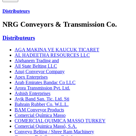
Distributeurs
NRG Conveyors & Transmission Co.
Distributeurs
AGA MAKINA VE KAUCUK TICARET
AL HADEETHA RESOURCES LLC
Alghanem Trading and
All State Belting LLC
Anuj Conveyor Company
Apex Enterprises
Arab Emirates Bandac Co LLC
Arora Transmission Pvt. Ltd.
Ashish Enterprises
Ayik Band San. Tic. Ltd. Sti
Bahrain Rubber Co. W.L.L.
BAM Conveyor Products
Comercial Química Masso
COMERCIAL QUIMICA MASSO TURKEY
Comercial Quimica Massó, S.A.
Conveyo Belting / Shree Ram Machinery