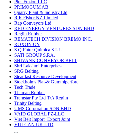
Plus Fuzion LLC
PRIMOGUM AB
Quarry Plant & Industry Ltd
R R Fisher NZ Limited
Rap Conveyors Ltd.
RED ENERGY VENTURES SDN BHD
Reglin Rubber
REMATECH DIVISION BREMO INC.
ROXON OY
S Q Futur Quimica S L U
SATI GROUP S.P.A.
SHIVANK CONVEYOR BELT
Shri Lakshmi Enterprises
SRG Belting
Steadfast Resource Development
Stockholms Plat-& Gummiperfore
Tech Trade
Thaman Rubber
Tramstar Pty Ltd T/A Reglin
Trinity Belting
UMS Corporation SDN BHD
VAID GLOBAL FZ-LLC
Viet Belt Import- Export Joint
VULCAN UK LTD