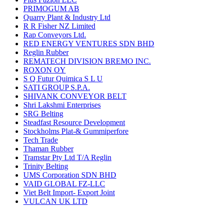
PRIMOGUM AB
Quarry Plant & Industry Ltd
R R Fisher NZ Limited
Rap Conveyors Ltd.
RED ENERGY VENTURES SDN BHD
Reglin Rubber
REMATECH DIVISION BREMO INC.
ROXON OY
S Q Futur Quimica S L U
SATI GROUP S.P.A.
SHIVANK CONVEYOR BELT
Shri Lakshmi Enterprises
SRG Belting
Steadfast Resource Development
Stockholms Plat-& Gummiperfore
Tech Trade
Thaman Rubber
Tramstar Pty Ltd T/A Reglin
Trinity Belting
UMS Corporation SDN BHD
VAID GLOBAL FZ-LLC
Viet Belt Import- Export Joint
VULCAN UK LTD