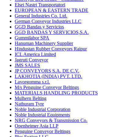
Elsei Nastri Transportatori
EUROPEAN & EASTERN TRADE
General Industries Co. Ltd.
German Conveyor Industries LLC
GGD Bandas y Servicios
GGD BANDAS Y SERVICIOS,S.A.
Gummilabor SPA
Hanuman Machinery Supplier
Hindustan Rubber Conveyors Raipur
ICL America Limited
Jagruti Conveyor
JMS SALES
JP CONVEYORS S.A. DE C.V.
LAKHOTIA (INDIA) PVT. LTD.
Lavorgomma s.r.l.
M/s Penguine Conveyor Beltings
MATERIALS HANDLING PRODUCTS
Mulhern Belting
Nathuram Tyre
Noble Industrial Corporation
Noble Industrial Equipments
NRG Conveyors & Transmission Co.
Openheimer Asia LLP
Penguine Conveyor Beltings
Plus Fuzion LLC