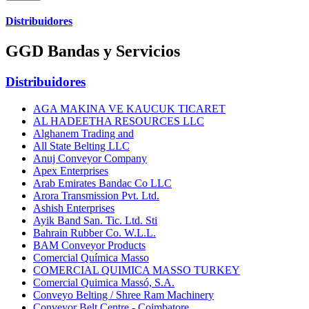
Distribuidores
GGD Bandas y Servicios
Distribuidores
AGA MAKINA VE KAUCUK TICARET
AL HADEETHA RESOURCES LLC
Alghanem Trading and
All State Belting LLC
Anuj Conveyor Company
Apex Enterprises
Arab Emirates Bandac Co LLC
Arora Transmission Pvt. Ltd.
Ashish Enterprises
Ayik Band San. Tic. Ltd. Sti
Bahrain Rubber Co. W.L.L.
BAM Conveyor Products
Comercial Química Masso
COMERCIAL QUIMICA MASSO TURKEY
Comercial Quimica Massó, S.A.
Conveyo Belting / Shree Ram Machinery
Conveyor Belt Centre - Coimbatore