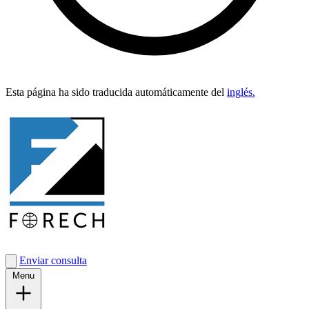
Esta pági­na ha sido tra­duci­da automáti­ca­mente del
inglés.
Enviar consulta
Menu