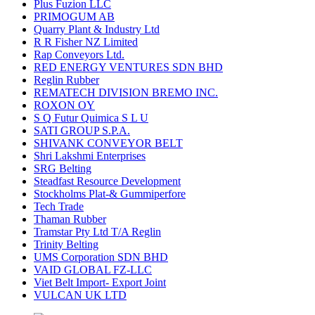
Plus Fuzion LLC
PRIMOGUM AB
Quarry Plant & Industry Ltd
R R Fisher NZ Limited
Rap Conveyors Ltd.
RED ENERGY VENTURES SDN BHD
Reglin Rubber
REMATECH DIVISION BREMO INC.
ROXON OY
S Q Futur Quimica S L U
SATI GROUP S.P.A.
SHIVANK CONVEYOR BELT
Shri Lakshmi Enterprises
SRG Belting
Steadfast Resource Development
Stockholms Plat-& Gummiperfore
Tech Trade
Thaman Rubber
Tramstar Pty Ltd T/A Reglin
Trinity Belting
UMS Corporation SDN BHD
VAID GLOBAL FZ-LLC
Viet Belt Import- Export Joint
VULCAN UK LTD