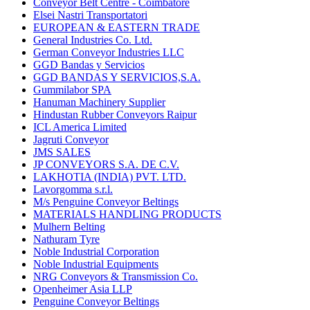
Conveyor Belt Centre - Coimbatore
Elsei Nastri Transportatori
EUROPEAN & EASTERN TRADE
General Industries Co. Ltd.
German Conveyor Industries LLC
GGD Bandas y Servicios
GGD BANDAS Y SERVICIOS,S.A.
Gummilabor SPA
Hanuman Machinery Supplier
Hindustan Rubber Conveyors Raipur
ICL America Limited
Jagruti Conveyor
JMS SALES
JP CONVEYORS S.A. DE C.V.
LAKHOTIA (INDIA) PVT. LTD.
Lavorgomma s.r.l.
M/s Penguine Conveyor Beltings
MATERIALS HANDLING PRODUCTS
Mulhern Belting
Nathuram Tyre
Noble Industrial Corporation
Noble Industrial Equipments
NRG Conveyors & Transmission Co.
Openheimer Asia LLP
Penguine Conveyor Beltings