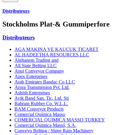
Distributeurs
Stockholms Plat-& Gummiperfore
Distributeurs
AGA MAKINA VE KAUCUK TICARET
AL HADEETHA RESOURCES LLC
Alghanem Trading and
All State Belting LLC
Anuj Conveyor Company
Apex Enterprises
Arab Emirates Bandac Co LLC
Arora Transmission Pvt. Ltd.
Ashish Enterprises
Ayik Band San. Tic. Ltd. Sti
Bahrain Rubber Co. W.L.L.
BAM Conveyor Products
Comercial Química Masso
COMERCIAL QUIMICA MASSO TURKEY
Comercial Quimica Massó, S.A.
Conveyo Belting / Shree Ram Machinery