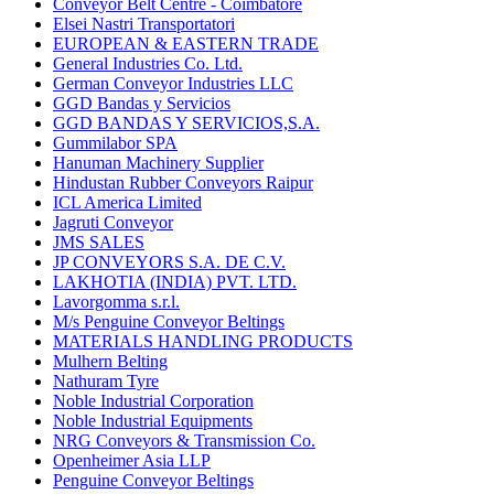
Conveyor Belt Centre - Coimbatore
Elsei Nastri Transportatori
EUROPEAN & EASTERN TRADE
General Industries Co. Ltd.
German Conveyor Industries LLC
GGD Bandas y Servicios
GGD BANDAS Y SERVICIOS,S.A.
Gummilabor SPA
Hanuman Machinery Supplier
Hindustan Rubber Conveyors Raipur
ICL America Limited
Jagruti Conveyor
JMS SALES
JP CONVEYORS S.A. DE C.V.
LAKHOTIA (INDIA) PVT. LTD.
Lavorgomma s.r.l.
M/s Penguine Conveyor Beltings
MATERIALS HANDLING PRODUCTS
Mulhern Belting
Nathuram Tyre
Noble Industrial Corporation
Noble Industrial Equipments
NRG Conveyors & Transmission Co.
Openheimer Asia LLP
Penguine Conveyor Beltings