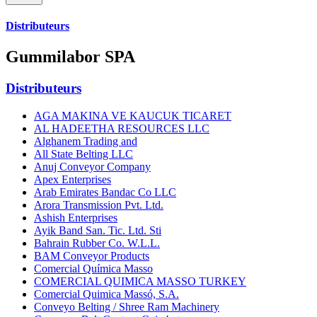
Distributeurs
Gummilabor SPA
Distributeurs
AGA MAKINA VE KAUCUK TICARET
AL HADEETHA RESOURCES LLC
Alghanem Trading and
All State Belting LLC
Anuj Conveyor Company
Apex Enterprises
Arab Emirates Bandac Co LLC
Arora Transmission Pvt. Ltd.
Ashish Enterprises
Ayik Band San. Tic. Ltd. Sti
Bahrain Rubber Co. W.L.L.
BAM Conveyor Products
Comercial Química Masso
COMERCIAL QUIMICA MASSO TURKEY
Comercial Quimica Massó, S.A.
Conveyo Belting / Shree Ram Machinery