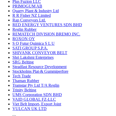
Plus Fuzion LLC
PRIMOGUM AB
Quarry Plant & Industry Ltd
R R Fisher NZ Limited
Rap Conveyors Ltd.
RED ENERGY VENTURES SDN BHD
Reglin Rubber
REMATECH DIVISION BREMO INC.
ROXON OY
S Q Futur Quimica S L U
SATI GROUP S.P.A.
SHIVANK CONVEYOR BELT
Shri Lakshmi Enterprises
SRG Belting
Steadfast Resource Development
Stockholms Plat-& Gummiperfore
Tech Trade
Thaman Rubber
Tramstar Pty Ltd T/A Reglin
Trinity Belting
UMS Corporation SDN BHD
VAID GLOBAL FZ-LLC
Viet Belt Import- Export Joint
VULCAN UK LTD