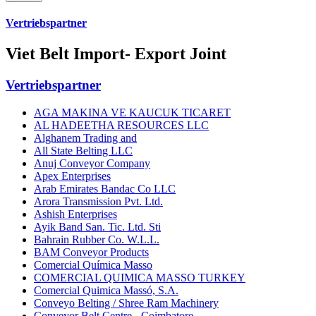
Vertriebspartner
Viet Belt Import- Export Joint
Vertriebspartner
AGA MAKINA VE KAUCUK TICARET
AL HADEETHA RESOURCES LLC
Alghanem Trading and
All State Belting LLC
Anuj Conveyor Company
Apex Enterprises
Arab Emirates Bandac Co LLC
Arora Transmission Pvt. Ltd.
Ashish Enterprises
Ayik Band San. Tic. Ltd. Sti
Bahrain Rubber Co. W.L.L.
BAM Conveyor Products
Comercial Química Masso
COMERCIAL QUIMICA MASSO TURKEY
Comercial Quimica Massó, S.A.
Conveyo Belting / Shree Ram Machinery
Conveyor Belt Centre - Coimbatore