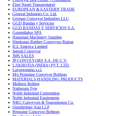
Elsei Nastri Transportatori
EUROPEAN & EASTERN TRADE
General Industries Co. Ltd.
German Conveyor Industries LLC
GGD Bandas y Servicios
GGD BANDAS Y SERVICIOS,S.A.
Gummilabor SPA
Hanuman Machinery Supplier
Hindustan Rubber Conveyors Raipur
ICL America Limited
Jagruti Conveyor
JMS SALES
JP CONVEYORS S.A. DE C.V.
LAKHOTIA (INDIA) PVT. LTD.
Lavorgomma s.r.l.
M/s Penguine Conveyor Beltings
MATERIALS HANDLING PRODUCTS
Mulhern Belting
Nathuram Tyre
Noble Industrial Corporation
Noble Industrial Equipments
NRG Conveyors & Transmission Co.
Openheimer Asia LLP
Penguine Conveyor Beltings