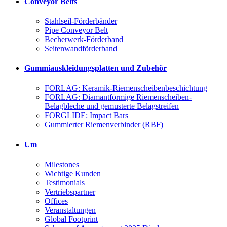
Conveyor Belts
Stahlseil-Förderbänder
Pipe Conveyor Belt
Becherwerk-Förderband
Seitenwandförderband
Gummiauskleidungsplatten und Zubehör
FORLAG: Keramik-Riemenscheibenbeschichtung
FORLAG: Diamantförmige Riemenscheiben-
Belagbleche und gemusterte Belagstreifen
FORGLIDE: Impact Bars
Gummierter Riemenverbinder (RBF)
Um
Milestones
Wichtige Kunden
Testimonials
Vertriebspartner
Offices
Veranstaltungen
Global Footprint