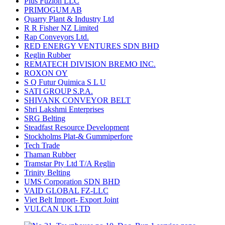
Plus Fuzion LLC
PRIMOGUM AB
Quarry Plant & Industry Ltd
R R Fisher NZ Limited
Rap Conveyors Ltd.
RED ENERGY VENTURES SDN BHD
Reglin Rubber
REMATECH DIVISION BREMO INC.
ROXON OY
S Q Futur Quimica S L U
SATI GROUP S.P.A.
SHIVANK CONVEYOR BELT
Shri Lakshmi Enterprises
SRG Belting
Steadfast Resource Development
Stockholms Plat-& Gummiperfore
Tech Trade
Thaman Rubber
Tramstar Pty Ltd T/A Reglin
Trinity Belting
UMS Corporation SDN BHD
VAID GLOBAL FZ-LLC
Viet Belt Import- Export Joint
VULCAN UK LTD