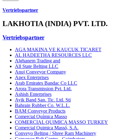
Vertriebspartner
LAKHOTIA (INDIA) PVT. LTD.
Vertriebspartner
AGA MAKINA VE KAUCUK TICARET
AL HADEETHA RESOURCES LLC
Alghanem Trading and
All State Belting LLC
Anuj Conveyor Company
Apex Enterprises
Arab Emirates Bandac Co LLC
Arora Transmission Pvt. Ltd.
Ashish Enterprises
Ayik Band San. Tic. Ltd. Sti
Bahrain Rubber Co. W.L.L.
BAM Conveyor Products
Comercial Química Masso
COMERCIAL QUIMICA MASSO TURKEY
Comercial Quimica Massó, S.A.
Conveyo Belting / Shree Ram Machinery
Conveyor Belt Centre - Coimbatore