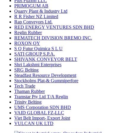
Plus Fuzion LLC
PRIMOGUM AB
Quarry Plant & Industry Ltd
R R Fisher NZ Limited
Rap Conveyors Ltd.
RED ENERGY VENTURES SDN BHD
Reglin Rubber
REMATECH DIVISION BREMO INC.
ROXON OY
S Q Futur Quimica S L U
SATI GROUP S.P.A.
SHIVANK CONVEYOR BELT
Shri Lakshmi Enterprises
SRG Belting
Steadfast Resource Development
Stockholms Plat-& Gummiperfore
Tech Trade
Thaman Rubber
Tramstar Pty Ltd T/A Reglin
Trinity Belting
UMS Corporation SDN BHD
VAID GLOBAL FZ-LLC
Viet Belt Import- Export Joint
VULCAN UK LTD