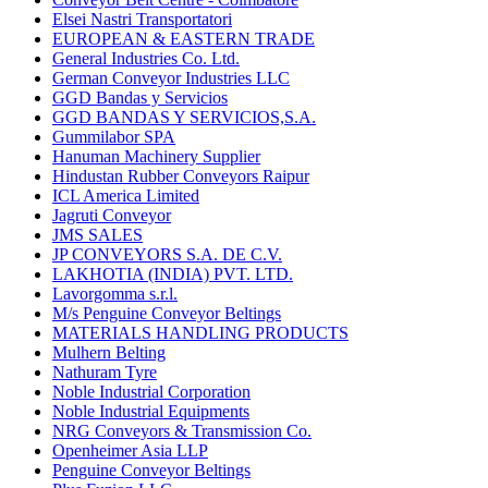
Elsei Nastri Transportatori
EUROPEAN & EASTERN TRADE
General Industries Co. Ltd.
German Conveyor Industries LLC
GGD Bandas y Servicios
GGD BANDAS Y SERVICIOS,S.A.
Gummilabor SPA
Hanuman Machinery Supplier
Hindustan Rubber Conveyors Raipur
ICL America Limited
Jagruti Conveyor
JMS SALES
JP CONVEYORS S.A. DE C.V.
LAKHOTIA (INDIA) PVT. LTD.
Lavorgomma s.r.l.
M/s Penguine Conveyor Beltings
MATERIALS HANDLING PRODUCTS
Mulhern Belting
Nathuram Tyre
Noble Industrial Corporation
Noble Industrial Equipments
NRG Conveyors & Transmission Co.
Openheimer Asia LLP
Penguine Conveyor Beltings