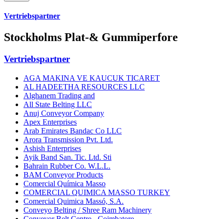
Vertriebspartner
Stockholms Plat-& Gummiperfore
Vertriebspartner
AGA MAKINA VE KAUCUK TICARET
AL HADEETHA RESOURCES LLC
Alghanem Trading and
All State Belting LLC
Anuj Conveyor Company
Apex Enterprises
Arab Emirates Bandac Co LLC
Arora Transmission Pvt. Ltd.
Ashish Enterprises
Ayik Band San. Tic. Ltd. Sti
Bahrain Rubber Co. W.L.L.
BAM Conveyor Products
Comercial Química Masso
COMERCIAL QUIMICA MASSO TURKEY
Comercial Quimica Massó, S.A.
Conveyo Belting / Shree Ram Machinery
Conveyor Belt Centre - Coimbatore