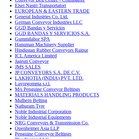
Elsei Nastri Transportatori
EUROPEAN & EASTERN TRADE
General Industries Co. Ltd.
German Conveyor Industries LLC
GGD Bandas y Servicios
GGD BANDAS Y SERVICIOS,S.A.
Gummilabor SPA
Hanuman Machinery Supplier
Hindustan Rubber Conveyors Raipur
ICL America Limited
Jagruti Conveyor
JMS SALES
JP CONVEYORS S.A. DE C.V.
LAKHOTIA (INDIA) PVT. LTD.
Lavorgomma s.r.l.
M/s Penguine Conveyor Beltings
MATERIALS HANDLING PRODUCTS
Mulhern Belting
Nathuram Tyre
Noble Industrial Corporation
Noble Industrial Equipments
NRG Conveyors & Transmission Co.
Openheimer Asia LLP
Penguine Conveyor Beltings