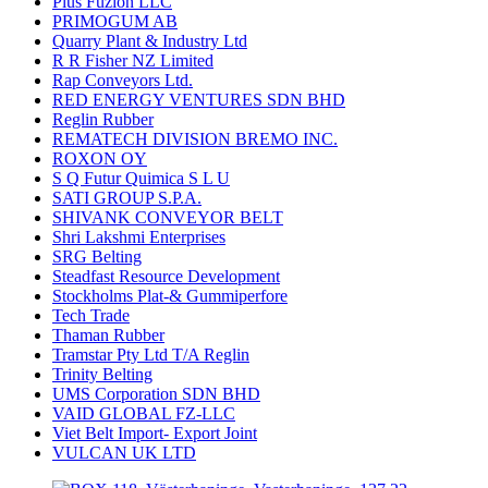
Plus Fuzion LLC
PRIMOGUM AB
Quarry Plant & Industry Ltd
R R Fisher NZ Limited
Rap Conveyors Ltd.
RED ENERGY VENTURES SDN BHD
Reglin Rubber
REMATECH DIVISION BREMO INC.
ROXON OY
S Q Futur Quimica S L U
SATI GROUP S.P.A.
SHIVANK CONVEYOR BELT
Shri Lakshmi Enterprises
SRG Belting
Steadfast Resource Development
Stockholms Plat-& Gummiperfore
Tech Trade
Thaman Rubber
Tramstar Pty Ltd T/A Reglin
Trinity Belting
UMS Corporation SDN BHD
VAID GLOBAL FZ-LLC
Viet Belt Import- Export Joint
VULCAN UK LTD