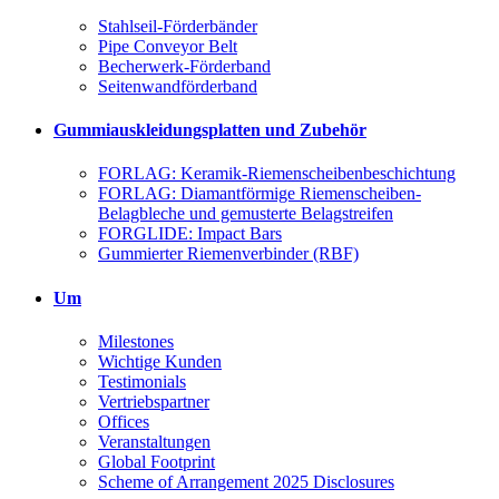
Stahlseil-Förderbänder
Pipe Conveyor Belt
Becherwerk-Förderband
Seitenwandförderband
Gummiauskleidungsplatten und Zubehör
FORLAG: Keramik-Riemenscheibenbeschichtung
FORLAG: Diamantförmige Riemenscheiben-
Belagbleche und gemusterte Belagstreifen
FORGLIDE: Impact Bars
Gummierter Riemenverbinder (RBF)
Um
Milestones
Wichtige Kunden
Testimonials
Vertriebspartner
Offices
Veranstaltungen
Global Footprint
Scheme of Arrangement 2025 Disclosures