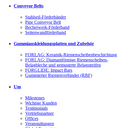
Conveyor Belts
Stahlseil-Förderbänder
Pipe Conveyor Belt
Becherwerk-Förderband
Seitenwandförderband
Gummiauskleidungsplatten und Zubehör
FORLAG: Keramik-Riemenscheibenbeschichtung
FORLAG: Diamantförmige Riemenscheiben-
Belagbleche und gemusterte Belagstreifen
FORGLIDE: Impact Bars
Gummierter Riemenverbinder (RBF)
Um
Milestones
Wichtige Kunden
Testimonials
Vertriebspartner
Offices
Veranstaltungen