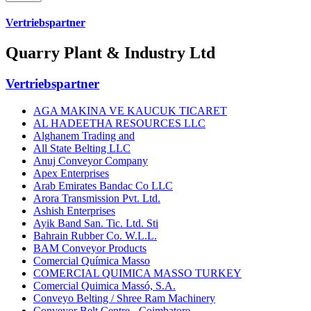
Vertriebspartner
Quarry Plant & Industry Ltd
Vertriebspartner
AGA MAKINA VE KAUCUK TICARET
AL HADEETHA RESOURCES LLC
Alghanem Trading and
All State Belting LLC
Anuj Conveyor Company
Apex Enterprises
Arab Emirates Bandac Co LLC
Arora Transmission Pvt. Ltd.
Ashish Enterprises
Ayik Band San. Tic. Ltd. Sti
Bahrain Rubber Co. W.L.L.
BAM Conveyor Products
Comercial Química Masso
COMERCIAL QUIMICA MASSO TURKEY
Comercial Quimica Massó, S.A.
Conveyo Belting / Shree Ram Machinery
Conveyor Belt Centre - Coimbatore