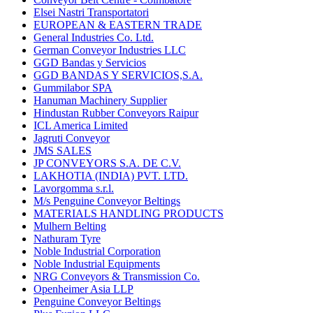
Elsei Nastri Transportatori
EUROPEAN & EASTERN TRADE
General Industries Co. Ltd.
German Conveyor Industries LLC
GGD Bandas y Servicios
GGD BANDAS Y SERVICIOS,S.A.
Gummilabor SPA
Hanuman Machinery Supplier
Hindustan Rubber Conveyors Raipur
ICL America Limited
Jagruti Conveyor
JMS SALES
JP CONVEYORS S.A. DE C.V.
LAKHOTIA (INDIA) PVT. LTD.
Lavorgomma s.r.l.
M/s Penguine Conveyor Beltings
MATERIALS HANDLING PRODUCTS
Mulhern Belting
Nathuram Tyre
Noble Industrial Corporation
Noble Industrial Equipments
NRG Conveyors & Transmission Co.
Openheimer Asia LLP
Penguine Conveyor Beltings