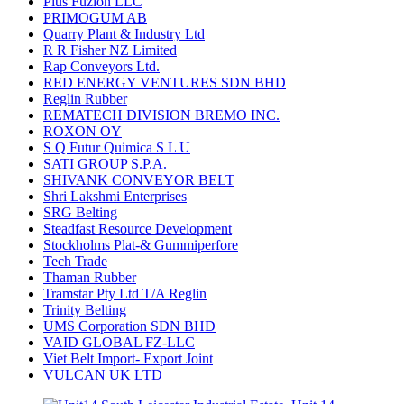
Plus Fuzion LLC
PRIMOGUM AB
Quarry Plant & Industry Ltd
R R Fisher NZ Limited
Rap Conveyors Ltd.
RED ENERGY VENTURES SDN BHD
Reglin Rubber
REMATECH DIVISION BREMO INC.
ROXON OY
S Q Futur Quimica S L U
SATI GROUP S.P.A.
SHIVANK CONVEYOR BELT
Shri Lakshmi Enterprises
SRG Belting
Steadfast Resource Development
Stockholms Plat-& Gummiperfore
Tech Trade
Thaman Rubber
Tramstar Pty Ltd T/A Reglin
Trinity Belting
UMS Corporation SDN BHD
VAID GLOBAL FZ-LLC
Viet Belt Import- Export Joint
VULCAN UK LTD