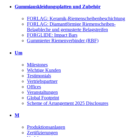
Gummiauskleidungsplatten und Zubehör
FORLAG: Keramik-Riemenscheibenbeschichtung
FORLAG: Diamantförmige Riemenscheiben-
Belagbleche und gemusterte Belagstreifen
FORGLIDE: Impact Bars
Gummierter Riemenverbinder (RBF)
Um
Milestones
Wichtige Kunden
Testimonials
Vertriebspartner
Offices
Veranstaltungen
Global Footprint
Scheme of Arrangement 2025 Disclosures
M
Produktionsanlagen
Zertifizierungen