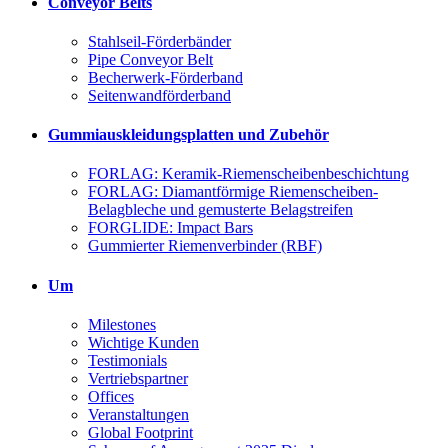
Conveyor Belts
Stahlseil-Förderbänder
Pipe Conveyor Belt
Becherwerk-Förderband
Seitenwandförderband
Gummiauskleidungsplatten und Zubehör
FORLAG: Keramik-Riemenscheibenbeschichtung
FORLAG: Diamantförmige Riemenscheiben-
Belagbleche und gemusterte Belagstreifen
FORGLIDE: Impact Bars
Gummierter Riemenverbinder (RBF)
Um
Milestones
Wichtige Kunden
Testimonials
Vertriebspartner
Offices
Veranstaltungen
Global Footprint