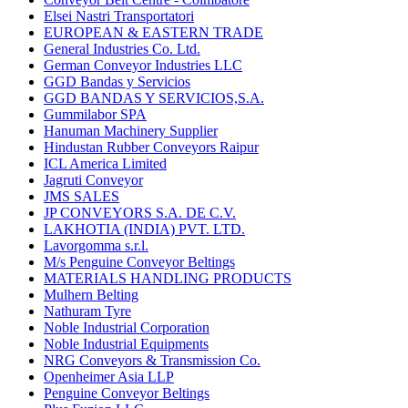
Elsei Nastri Transportatori
EUROPEAN & EASTERN TRADE
General Industries Co. Ltd.
German Conveyor Industries LLC
GGD Bandas y Servicios
GGD BANDAS Y SERVICIOS,S.A.
Gummilabor SPA
Hanuman Machinery Supplier
Hindustan Rubber Conveyors Raipur
ICL America Limited
Jagruti Conveyor
JMS SALES
JP CONVEYORS S.A. DE C.V.
LAKHOTIA (INDIA) PVT. LTD.
Lavorgomma s.r.l.
M/s Penguine Conveyor Beltings
MATERIALS HANDLING PRODUCTS
Mulhern Belting
Nathuram Tyre
Noble Industrial Corporation
Noble Industrial Equipments
NRG Conveyors & Transmission Co.
Openheimer Asia LLP
Penguine Conveyor Beltings