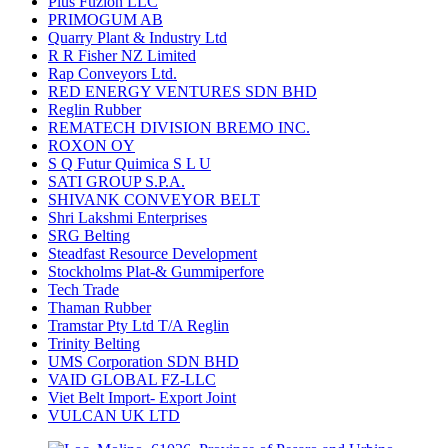
Plus Fuzion LLC
PRIMOGUM AB
Quarry Plant & Industry Ltd
R R Fisher NZ Limited
Rap Conveyors Ltd.
RED ENERGY VENTURES SDN BHD
Reglin Rubber
REMATECH DIVISION BREMO INC.
ROXON OY
S Q Futur Quimica S L U
SATI GROUP S.P.A.
SHIVANK CONVEYOR BELT
Shri Lakshmi Enterprises
SRG Belting
Steadfast Resource Development
Stockholms Plat-& Gummiperfore
Tech Trade
Thaman Rubber
Tramstar Pty Ltd T/A Reglin
Trinity Belting
UMS Corporation SDN BHD
VAID GLOBAL FZ-LLC
Viet Belt Import- Export Joint
VULCAN UK LTD