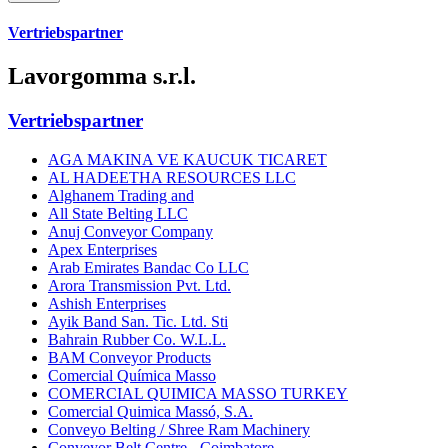
Vertriebspartner
Lavorgomma s.r.l.
Vertriebspartner
AGA MAKINA VE KAUCUK TICARET
AL HADEETHA RESOURCES LLC
Alghanem Trading and
All State Belting LLC
Anuj Conveyor Company
Apex Enterprises
Arab Emirates Bandac Co LLC
Arora Transmission Pvt. Ltd.
Ashish Enterprises
Ayik Band San. Tic. Ltd. Sti
Bahrain Rubber Co. W.L.L.
BAM Conveyor Products
Comercial Química Masso
COMERCIAL QUIMICA MASSO TURKEY
Comercial Quimica Massó, S.A.
Conveyo Belting / Shree Ram Machinery
Conveyor Belt Centre - Coimbatore