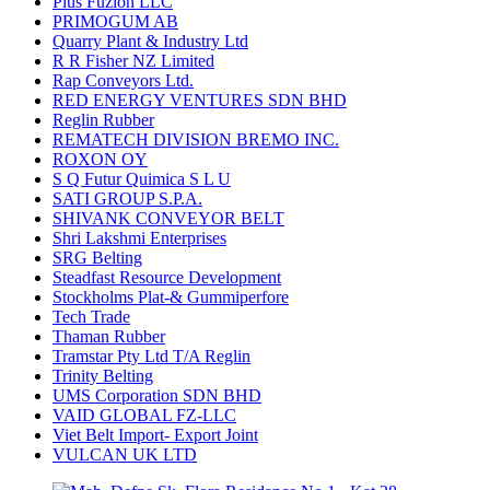
Plus Fuzion LLC
PRIMOGUM AB
Quarry Plant & Industry Ltd
R R Fisher NZ Limited
Rap Conveyors Ltd.
RED ENERGY VENTURES SDN BHD
Reglin Rubber
REMATECH DIVISION BREMO INC.
ROXON OY
S Q Futur Quimica S L U
SATI GROUP S.P.A.
SHIVANK CONVEYOR BELT
Shri Lakshmi Enterprises
SRG Belting
Steadfast Resource Development
Stockholms Plat-& Gummiperfore
Tech Trade
Thaman Rubber
Tramstar Pty Ltd T/A Reglin
Trinity Belting
UMS Corporation SDN BHD
VAID GLOBAL FZ-LLC
Viet Belt Import- Export Joint
VULCAN UK LTD