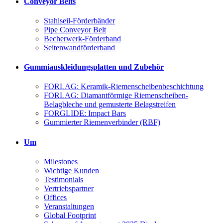
Conveyor Belts
Stahlseil-Förderbänder
Pipe Conveyor Belt
Becherwerk-Förderband
Seitenwandförderband
Gummiauskleidungsplatten und Zubehör
FORLAG: Keramik-Riemenscheibenbeschichtung
FORLAG: Diamantförmige Riemenscheiben-
Belagbleche und gemusterte Belagstreifen
FORGLIDE: Impact Bars
Gummierter Riemenverbinder (RBF)
Um
Milestones
Wichtige Kunden
Testimonials
Vertriebspartner
Offices
Veranstaltungen
Global Footprint