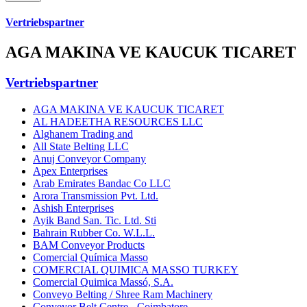
Vertriebspartner
AGA MAKINA VE KAUCUK TICARET
Vertriebspartner
AGA MAKINA VE KAUCUK TICARET
AL HADEETHA RESOURCES LLC
Alghanem Trading and
All State Belting LLC
Anuj Conveyor Company
Apex Enterprises
Arab Emirates Bandac Co LLC
Arora Transmission Pvt. Ltd.
Ashish Enterprises
Ayik Band San. Tic. Ltd. Sti
Bahrain Rubber Co. W.L.L.
BAM Conveyor Products
Comercial Química Masso
COMERCIAL QUIMICA MASSO TURKEY
Comercial Quimica Massó, S.A.
Conveyo Belting / Shree Ram Machinery
Conveyor Belt Centre - Coimbatore