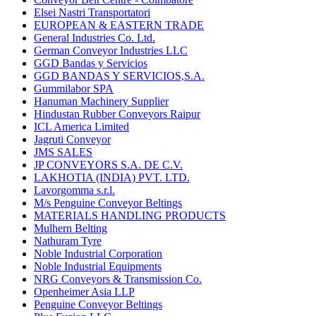
Elsei Nastri Transportatori
EUROPEAN & EASTERN TRADE
General Industries Co. Ltd.
German Conveyor Industries LLC
GGD Bandas y Servicios
GGD BANDAS Y SERVICIOS,S.A.
Gummilabor SPA
Hanuman Machinery Supplier
Hindustan Rubber Conveyors Raipur
ICL America Limited
Jagruti Conveyor
JMS SALES
JP CONVEYORS S.A. DE C.V.
LAKHOTIA (INDIA) PVT. LTD.
Lavorgomma s.r.l.
M/s Penguine Conveyor Beltings
MATERIALS HANDLING PRODUCTS
Mulhern Belting
Nathuram Tyre
Noble Industrial Corporation
Noble Industrial Equipments
NRG Conveyors & Transmission Co.
Openheimer Asia LLP
Penguine Conveyor Beltings