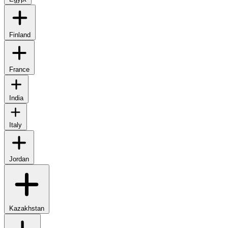
Finland
France
India
Italy
Jordan
Kazakhstan