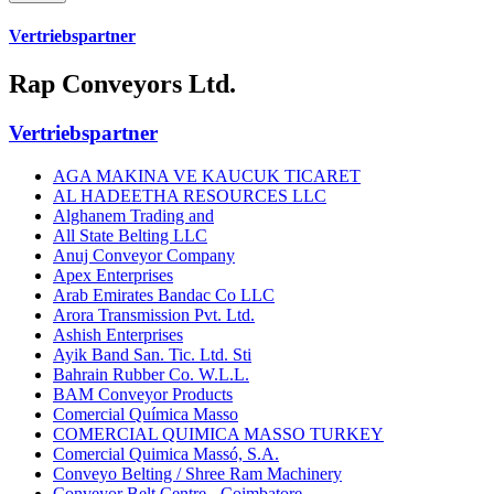
Vertriebspartner
Rap Conveyors Ltd.
Vertriebspartner
AGA MAKINA VE KAUCUK TICARET
AL HADEETHA RESOURCES LLC
Alghanem Trading and
All State Belting LLC
Anuj Conveyor Company
Apex Enterprises
Arab Emirates Bandac Co LLC
Arora Transmission Pvt. Ltd.
Ashish Enterprises
Ayik Band San. Tic. Ltd. Sti
Bahrain Rubber Co. W.L.L.
BAM Conveyor Products
Comercial Química Masso
COMERCIAL QUIMICA MASSO TURKEY
Comercial Quimica Massó, S.A.
Conveyo Belting / Shree Ram Machinery
Conveyor Belt Centre - Coimbatore