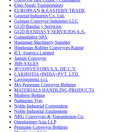
Elsei Nastri Transportatori
EUROPEAN & EASTERN TRADE
General Industries Co. Ltd.
German Conveyor Industries LLC
GGD Bandas y Servicios
GGD BANDAS Y SERVICIOS,S.A.
Gummilabor SPA
Hanuman Machinery Supplier
Hindustan Rubber Conveyors Raipur
ICL America Limited
Jagruti Conveyor
JMS SALES
JP CONVEYORS S.A. DE C.V.
LAKHOTIA (INDIA) PVT. LTD.
Lavorgomma s.r.l.
M/s Penguine Conveyor Beltings
MATERIALS HANDLING PRODUCTS
Mulhern Belting
Nathuram Tyre
Noble Industrial Corporation
Noble Industrial Equipments
NRG Conveyors & Transmission Co.
Openheimer Asia LLP
Penguine Conveyor Beltings