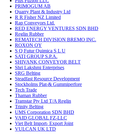
Plus Fuzion LLC
PRIMOGUM AB
Quarry Plant & Industry Ltd
R R Fisher NZ Limited
Rap Conveyors Ltd.
RED ENERGY VENTURES SDN BHD
Reglin Rubber
REMATECH DIVISION BREMO INC.
ROXON OY
S Q Futur Quimica S L U
SATI GROUP S.P.A.
SHIVANK CONVEYOR BELT
Shri Lakshmi Enterprises
SRG Belting
Steadfast Resource Development
Stockholms Plat-& Gummiperfore
Tech Trade
Thaman Rubber
Tramstar Pty Ltd T/A Reglin
Trinity Belting
UMS Corporation SDN BHD
VAID GLOBAL FZ-LLC
Viet Belt Import- Export Joint
VULCAN UK LTD