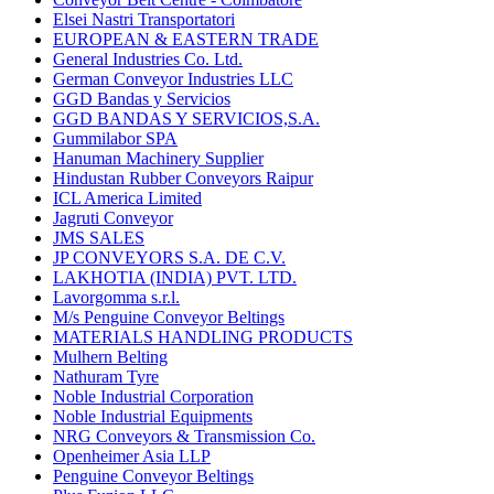
Elsei Nastri Transportatori
EUROPEAN & EASTERN TRADE
General Industries Co. Ltd.
German Conveyor Industries LLC
GGD Bandas y Servicios
GGD BANDAS Y SERVICIOS,S.A.
Gummilabor SPA
Hanuman Machinery Supplier
Hindustan Rubber Conveyors Raipur
ICL America Limited
Jagruti Conveyor
JMS SALES
JP CONVEYORS S.A. DE C.V.
LAKHOTIA (INDIA) PVT. LTD.
Lavorgomma s.r.l.
M/s Penguine Conveyor Beltings
MATERIALS HANDLING PRODUCTS
Mulhern Belting
Nathuram Tyre
Noble Industrial Corporation
Noble Industrial Equipments
NRG Conveyors & Transmission Co.
Openheimer Asia LLP
Penguine Conveyor Beltings