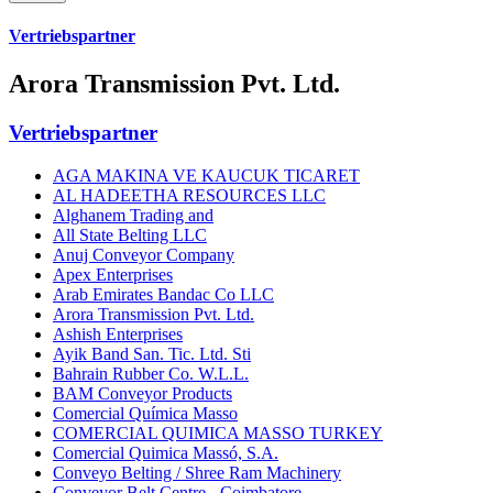
Vertriebspartner
Arora Transmission Pvt. Ltd.
Vertriebspartner
AGA MAKINA VE KAUCUK TICARET
AL HADEETHA RESOURCES LLC
Alghanem Trading and
All State Belting LLC
Anuj Conveyor Company
Apex Enterprises
Arab Emirates Bandac Co LLC
Arora Transmission Pvt. Ltd.
Ashish Enterprises
Ayik Band San. Tic. Ltd. Sti
Bahrain Rubber Co. W.L.L.
BAM Conveyor Products
Comercial Química Masso
COMERCIAL QUIMICA MASSO TURKEY
Comercial Quimica Massó, S.A.
Conveyo Belting / Shree Ram Machinery
Conveyor Belt Centre - Coimbatore