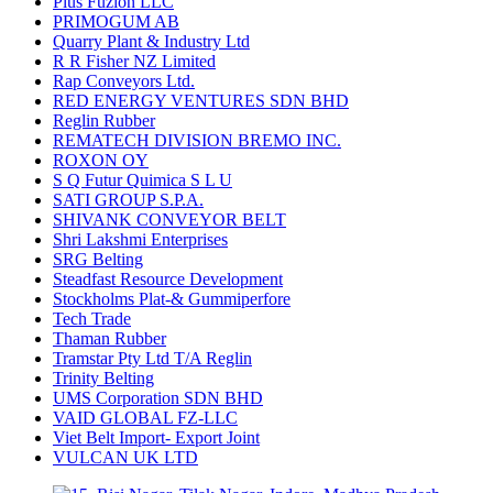
Plus Fuzion LLC
PRIMOGUM AB
Quarry Plant & Industry Ltd
R R Fisher NZ Limited
Rap Conveyors Ltd.
RED ENERGY VENTURES SDN BHD
Reglin Rubber
REMATECH DIVISION BREMO INC.
ROXON OY
S Q Futur Quimica S L U
SATI GROUP S.P.A.
SHIVANK CONVEYOR BELT
Shri Lakshmi Enterprises
SRG Belting
Steadfast Resource Development
Stockholms Plat-& Gummiperfore
Tech Trade
Thaman Rubber
Tramstar Pty Ltd T/A Reglin
Trinity Belting
UMS Corporation SDN BHD
VAID GLOBAL FZ-LLC
Viet Belt Import- Export Joint
VULCAN UK LTD