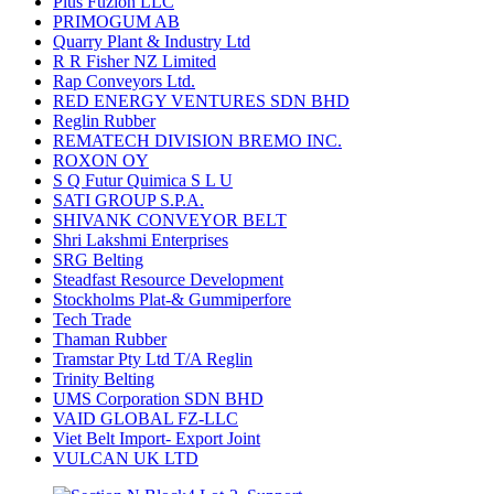
Plus Fuzion LLC
PRIMOGUM AB
Quarry Plant & Industry Ltd
R R Fisher NZ Limited
Rap Conveyors Ltd.
RED ENERGY VENTURES SDN BHD
Reglin Rubber
REMATECH DIVISION BREMO INC.
ROXON OY
S Q Futur Quimica S L U
SATI GROUP S.P.A.
SHIVANK CONVEYOR BELT
Shri Lakshmi Enterprises
SRG Belting
Steadfast Resource Development
Stockholms Plat-& Gummiperfore
Tech Trade
Thaman Rubber
Tramstar Pty Ltd T/A Reglin
Trinity Belting
UMS Corporation SDN BHD
VAID GLOBAL FZ-LLC
Viet Belt Import- Export Joint
VULCAN UK LTD