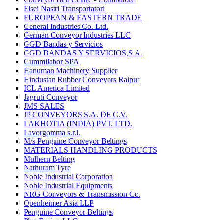
Elsei Nastri Transportatori
EUROPEAN & EASTERN TRADE
General Industries Co. Ltd.
German Conveyor Industries LLC
GGD Bandas y Servicios
GGD BANDAS Y SERVICIOS,S.A.
Gummilabor SPA
Hanuman Machinery Supplier
Hindustan Rubber Conveyors Raipur
ICL America Limited
Jagruti Conveyor
JMS SALES
JP CONVEYORS S.A. DE C.V.
LAKHOTIA (INDIA) PVT. LTD.
Lavorgomma s.r.l.
M/s Penguine Conveyor Beltings
MATERIALS HANDLING PRODUCTS
Mulhern Belting
Nathuram Tyre
Noble Industrial Corporation
Noble Industrial Equipments
NRG Conveyors & Transmission Co.
Openheimer Asia LLP
Penguine Conveyor Beltings