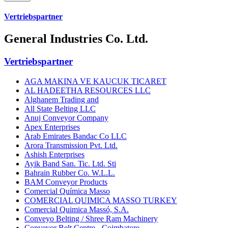
Vertriebspartner
General Industries Co. Ltd.
Vertriebspartner
AGA MAKINA VE KAUCUK TICARET
AL HADEETHA RESOURCES LLC
Alghanem Trading and
All State Belting LLC
Anuj Conveyor Company
Apex Enterprises
Arab Emirates Bandac Co LLC
Arora Transmission Pvt. Ltd.
Ashish Enterprises
Ayik Band San. Tic. Ltd. Sti
Bahrain Rubber Co. W.L.L.
BAM Conveyor Products
Comercial Química Masso
COMERCIAL QUIMICA MASSO TURKEY
Comercial Quimica Massó, S.A.
Conveyo Belting / Shree Ram Machinery
Conveyor Belt Centre - Coimbatore