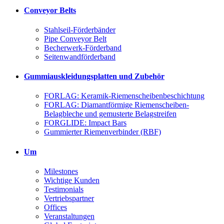
Conveyor Belts
Stahlseil-Förderbänder
Pipe Conveyor Belt
Becherwerk-Förderband
Seitenwandförderband
Gummiauskleidungsplatten und Zubehör
FORLAG: Keramik-Riemenscheibenbeschichtung
FORLAG: Diamantförmige Riemenscheiben-
Belagbleche und gemusterte Belagstreifen
FORGLIDE: Impact Bars
Gummierter Riemenverbinder (RBF)
Um
Milestones
Wichtige Kunden
Testimonials
Vertriebspartner
Offices
Veranstaltungen