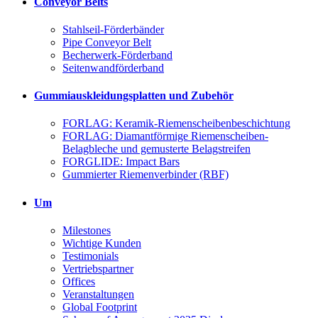
Conveyor Belts
Stahlseil-Förderbänder
Pipe Conveyor Belt
Becherwerk-Förderband
Seitenwandförderband
Gummiauskleidungsplatten und Zubehör
FORLAG: Keramik-Riemenscheibenbeschichtung
FORLAG: Diamantförmige Riemenscheiben-
Belagbleche und gemusterte Belagstreifen
FORGLIDE: Impact Bars
Gummierter Riemenverbinder (RBF)
Um
Milestones
Wichtige Kunden
Testimonials
Vertriebspartner
Offices
Veranstaltungen
Global Footprint