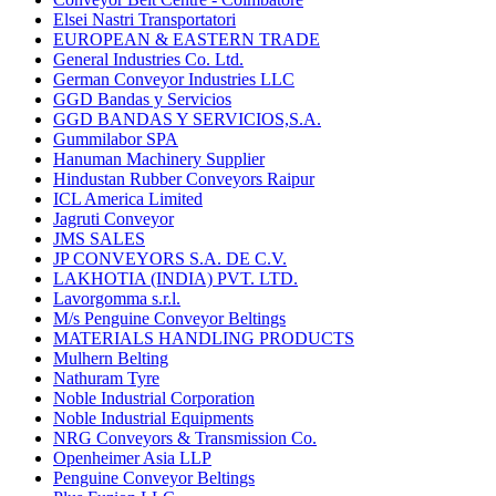
Elsei Nastri Transportatori
EUROPEAN & EASTERN TRADE
General Industries Co. Ltd.
German Conveyor Industries LLC
GGD Bandas y Servicios
GGD BANDAS Y SERVICIOS,S.A.
Gummilabor SPA
Hanuman Machinery Supplier
Hindustan Rubber Conveyors Raipur
ICL America Limited
Jagruti Conveyor
JMS SALES
JP CONVEYORS S.A. DE C.V.
LAKHOTIA (INDIA) PVT. LTD.
Lavorgomma s.r.l.
M/s Penguine Conveyor Beltings
MATERIALS HANDLING PRODUCTS
Mulhern Belting
Nathuram Tyre
Noble Industrial Corporation
Noble Industrial Equipments
NRG Conveyors & Transmission Co.
Openheimer Asia LLP
Penguine Conveyor Beltings