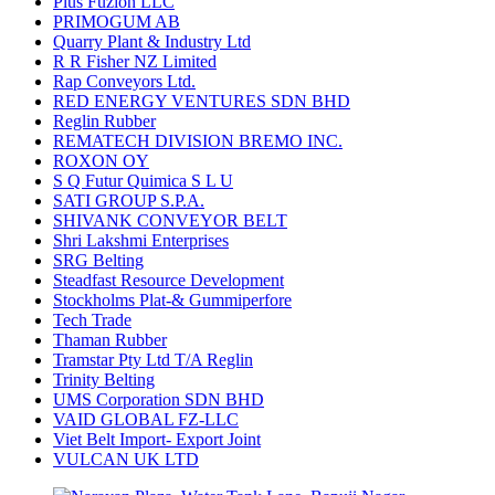
Plus Fuzion LLC
PRIMOGUM AB
Quarry Plant & Industry Ltd
R R Fisher NZ Limited
Rap Conveyors Ltd.
RED ENERGY VENTURES SDN BHD
Reglin Rubber
REMATECH DIVISION BREMO INC.
ROXON OY
S Q Futur Quimica S L U
SATI GROUP S.P.A.
SHIVANK CONVEYOR BELT
Shri Lakshmi Enterprises
SRG Belting
Steadfast Resource Development
Stockholms Plat-& Gummiperfore
Tech Trade
Thaman Rubber
Tramstar Pty Ltd T/A Reglin
Trinity Belting
UMS Corporation SDN BHD
VAID GLOBAL FZ-LLC
Viet Belt Import- Export Joint
VULCAN UK LTD