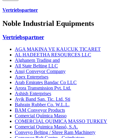
Vertriebspartner
Noble Industrial Equipments
Vertriebspartner
AGA MAKINA VE KAUCUK TICARET
AL HADEETHA RESOURCES LLC
Alghanem Trading and
All State Belting LLC
Anuj Conveyor Company
Apex Enterprises
Arab Emirates Bandac Co LLC
Arora Transmission Pvt. Ltd.
Ashish Enterprises
Ayik Band San. Tic. Ltd. Sti
Bahrain Rubber Co. W.L.L.
BAM Conveyor Products
Comercial Química Masso
COMERCIAL QUIMICA MASSO TURKEY
Comercial Quimica Massó, S.A.
Conveyo Belting / Shree Ram Machinery
Conveyor Belt Centre - Coimbatore