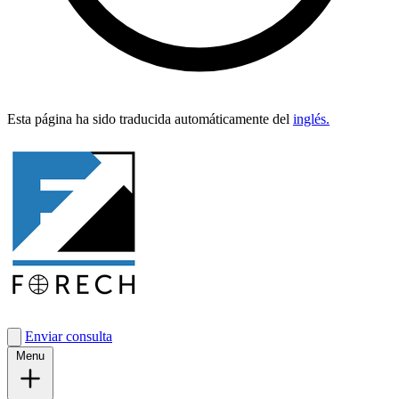
Esta pági­na ha sido tra­duci­da automáti­ca­mente del
inglés.
Enviar consulta
Menu