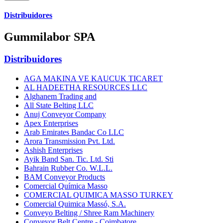
Distribuidores
Gummilabor SPA
Distribuidores
AGA MAKINA VE KAUCUK TICARET
AL HADEETHA RESOURCES LLC
Alghanem Trading and
All State Belting LLC
Anuj Conveyor Company
Apex Enterprises
Arab Emirates Bandac Co LLC
Arora Transmission Pvt. Ltd.
Ashish Enterprises
Ayik Band San. Tic. Ltd. Sti
Bahrain Rubber Co. W.L.L.
BAM Conveyor Products
Comercial Química Masso
COMERCIAL QUIMICA MASSO TURKEY
Comercial Quimica Massó, S.A.
Conveyo Belting / Shree Ram Machinery
Conveyor Belt Centre - Coimbatore