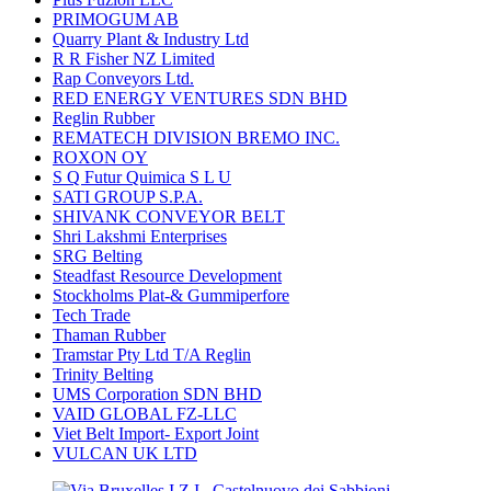
PRIMOGUM AB
Quarry Plant & Industry Ltd
R R Fisher NZ Limited
Rap Conveyors Ltd.
RED ENERGY VENTURES SDN BHD
Reglin Rubber
REMATECH DIVISION BREMO INC.
ROXON OY
S Q Futur Quimica S L U
SATI GROUP S.P.A.
SHIVANK CONVEYOR BELT
Shri Lakshmi Enterprises
SRG Belting
Steadfast Resource Development
Stockholms Plat-& Gummiperfore
Tech Trade
Thaman Rubber
Tramstar Pty Ltd T/A Reglin
Trinity Belting
UMS Corporation SDN BHD
VAID GLOBAL FZ-LLC
Viet Belt Import- Export Joint
VULCAN UK LTD