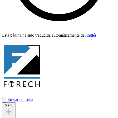
Esta pági­na ha sido tra­duci­da automáti­ca­mente del
inglés.
Enviar consulta
Menu