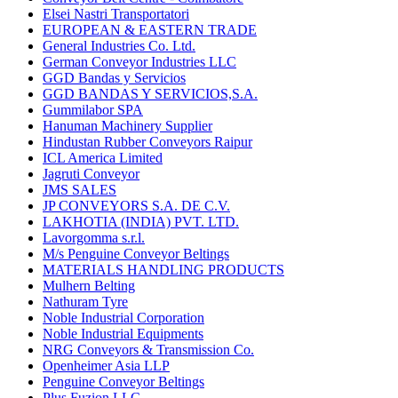
Elsei Nastri Transportatori
EUROPEAN & EASTERN TRADE
General Industries Co. Ltd.
German Conveyor Industries LLC
GGD Bandas y Servicios
GGD BANDAS Y SERVICIOS,S.A.
Gummilabor SPA
Hanuman Machinery Supplier
Hindustan Rubber Conveyors Raipur
ICL America Limited
Jagruti Conveyor
JMS SALES
JP CONVEYORS S.A. DE C.V.
LAKHOTIA (INDIA) PVT. LTD.
Lavorgomma s.r.l.
M/s Penguine Conveyor Beltings
MATERIALS HANDLING PRODUCTS
Mulhern Belting
Nathuram Tyre
Noble Industrial Corporation
Noble Industrial Equipments
NRG Conveyors & Transmission Co.
Openheimer Asia LLP
Penguine Conveyor Beltings
Plus Fuzion LLC