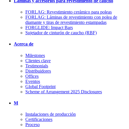
Láminas y accesorios para revestimiento de caucho
FORLAG: Revestimiento cerámico para poleas
FORLAG: Láminas de revestimiento con polea de
diamante y tiras de revestimiento estampadas
FORGLIDE: Impact Bars
Sujetador de cinturón de caucho (RBF)
Acerca de
Milestones
Clientes clave
Testimonials
Distribuidores
Offices
Eventos
Global Footprint
Scheme of Arrangement 2025 Disclosures
M
Instalaciones de producción
Certificaciones
Proceso