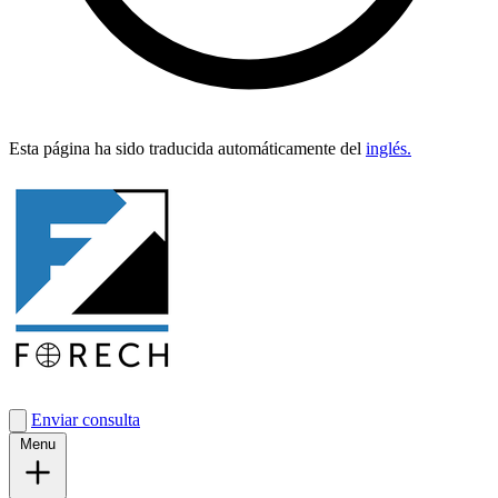
Esta pági­na ha sido tra­duci­da automáti­ca­mente del
inglés.
Enviar consulta
Menu