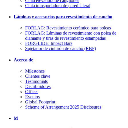
Cinta elevadora de cangilones
Cinta transportadora de pared lateral
Láminas y accesorios para revestimiento de caucho
FORLAG: Revestimiento cerámico para poleas
FORLAG: Láminas de revestimiento con polea de
diamante y tiras de revestimiento estampadas
FORGLIDE: Impact Bars
Sujetador de cinturón de caucho (RBF)
Acerca de
Milestones
Clientes clave
Testimonials
Distribuidores
Offices
Eventos
Global Footprint
Scheme of Arrangement 2025 Disclosures
M