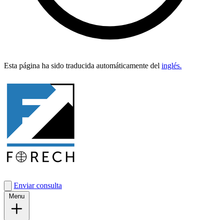
Esta pági­na ha sido tra­duci­da automáti­ca­mente del
inglés.
Enviar consulta
Menu