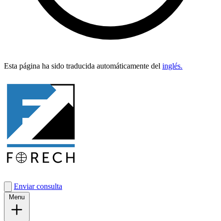
Esta pági­na ha sido tra­duci­da automáti­ca­mente del
inglés.
Enviar consulta
Menu