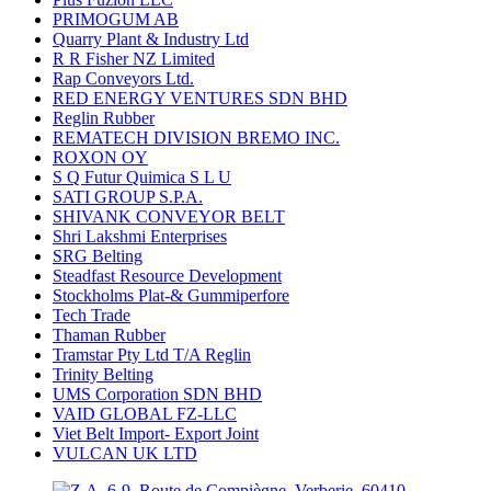
PRIMOGUM AB
Quarry Plant & Industry Ltd
R R Fisher NZ Limited
Rap Conveyors Ltd.
RED ENERGY VENTURES SDN BHD
Reglin Rubber
REMATECH DIVISION BREMO INC.
ROXON OY
S Q Futur Quimica S L U
SATI GROUP S.P.A.
SHIVANK CONVEYOR BELT
Shri Lakshmi Enterprises
SRG Belting
Steadfast Resource Development
Stockholms Plat-& Gummiperfore
Tech Trade
Thaman Rubber
Tramstar Pty Ltd T/A Reglin
Trinity Belting
UMS Corporation SDN BHD
VAID GLOBAL FZ-LLC
Viet Belt Import- Export Joint
VULCAN UK LTD