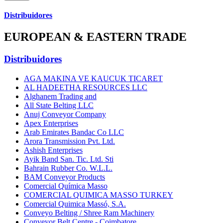
Distribuidores
EUROPEAN & EASTERN TRADE
Distribuidores
AGA MAKINA VE KAUCUK TICARET
AL HADEETHA RESOURCES LLC
Alghanem Trading and
All State Belting LLC
Anuj Conveyor Company
Apex Enterprises
Arab Emirates Bandac Co LLC
Arora Transmission Pvt. Ltd.
Ashish Enterprises
Ayik Band San. Tic. Ltd. Sti
Bahrain Rubber Co. W.L.L.
BAM Conveyor Products
Comercial Química Masso
COMERCIAL QUIMICA MASSO TURKEY
Comercial Quimica Massó, S.A.
Conveyo Belting / Shree Ram Machinery
Conveyor Belt Centre - Coimbatore