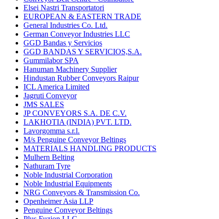
Elsei Nastri Transportatori
EUROPEAN & EASTERN TRADE
General Industries Co. Ltd.
German Conveyor Industries LLC
GGD Bandas y Servicios
GGD BANDAS Y SERVICIOS,S.A.
Gummilabor SPA
Hanuman Machinery Supplier
Hindustan Rubber Conveyors Raipur
ICL America Limited
Jagruti Conveyor
JMS SALES
JP CONVEYORS S.A. DE C.V.
LAKHOTIA (INDIA) PVT. LTD.
Lavorgomma s.r.l.
M/s Penguine Conveyor Beltings
MATERIALS HANDLING PRODUCTS
Mulhern Belting
Nathuram Tyre
Noble Industrial Corporation
Noble Industrial Equipments
NRG Conveyors & Transmission Co.
Openheimer Asia LLP
Penguine Conveyor Beltings
Plus Fuzion LLC