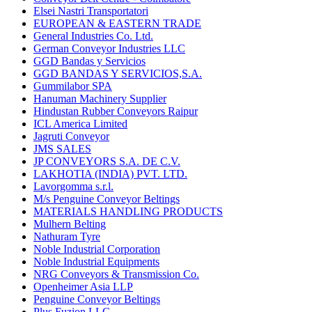
Elsei Nastri Transportatori
EUROPEAN & EASTERN TRADE
General Industries Co. Ltd.
German Conveyor Industries LLC
GGD Bandas y Servicios
GGD BANDAS Y SERVICIOS,S.A.
Gummilabor SPA
Hanuman Machinery Supplier
Hindustan Rubber Conveyors Raipur
ICL America Limited
Jagruti Conveyor
JMS SALES
JP CONVEYORS S.A. DE C.V.
LAKHOTIA (INDIA) PVT. LTD.
Lavorgomma s.r.l.
M/s Penguine Conveyor Beltings
MATERIALS HANDLING PRODUCTS
Mulhern Belting
Nathuram Tyre
Noble Industrial Corporation
Noble Industrial Equipments
NRG Conveyors & Transmission Co.
Openheimer Asia LLP
Penguine Conveyor Beltings
Plus Fuzion LLC