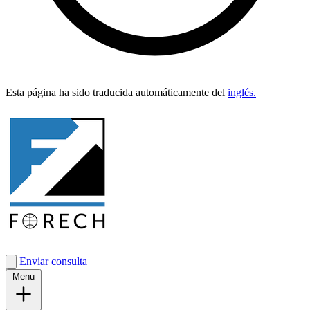
Esta pági­na ha sido tra­duci­da automáti­ca­mente del
inglés.
Enviar consulta
Menu