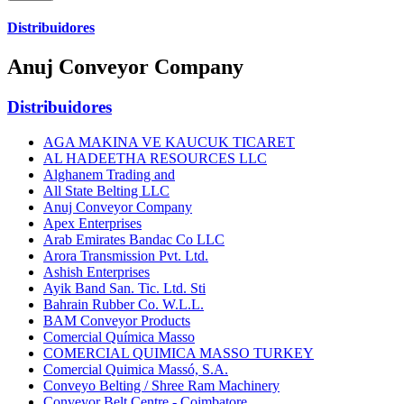
Distribuidores
Anuj Conveyor Company
Distribuidores
AGA MAKINA VE KAUCUK TICARET
AL HADEETHA RESOURCES LLC
Alghanem Trading and
All State Belting LLC
Anuj Conveyor Company
Apex Enterprises
Arab Emirates Bandac Co LLC
Arora Transmission Pvt. Ltd.
Ashish Enterprises
Ayik Band San. Tic. Ltd. Sti
Bahrain Rubber Co. W.L.L.
BAM Conveyor Products
Comercial Química Masso
COMERCIAL QUIMICA MASSO TURKEY
Comercial Quimica Massó, S.A.
Conveyo Belting / Shree Ram Machinery
Conveyor Belt Centre - Coimbatore