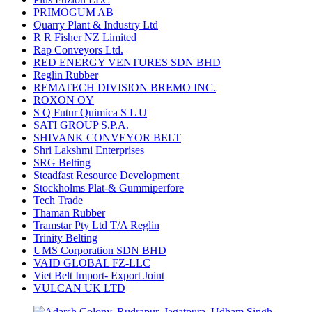
PRIMOGUM AB
Quarry Plant & Industry Ltd
R R Fisher NZ Limited
Rap Conveyors Ltd.
RED ENERGY VENTURES SDN BHD
Reglin Rubber
REMATECH DIVISION BREMO INC.
ROXON OY
S Q Futur Quimica S L U
SATI GROUP S.P.A.
SHIVANK CONVEYOR BELT
Shri Lakshmi Enterprises
SRG Belting
Steadfast Resource Development
Stockholms Plat-& Gummiperfore
Tech Trade
Thaman Rubber
Tramstar Pty Ltd T/A Reglin
Trinity Belting
UMS Corporation SDN BHD
VAID GLOBAL FZ-LLC
Viet Belt Import- Export Joint
VULCAN UK LTD