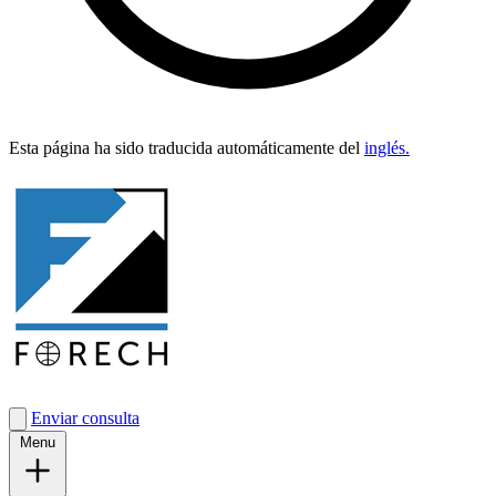
Esta pági­na ha sido tra­duci­da automáti­ca­mente del
inglés.
Enviar consulta
Menu