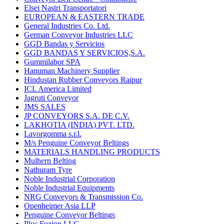
Elsei Nastri Transportatori
EUROPEAN & EASTERN TRADE
General Industries Co. Ltd.
German Conveyor Industries LLC
GGD Bandas y Servicios
GGD BANDAS Y SERVICIOS,S.A.
Gummilabor SPA
Hanuman Machinery Supplier
Hindustan Rubber Conveyors Raipur
ICL America Limited
Jagruti Conveyor
JMS SALES
JP CONVEYORS S.A. DE C.V.
LAKHOTIA (INDIA) PVT. LTD.
Lavorgomma s.r.l.
M/s Penguine Conveyor Beltings
MATERIALS HANDLING PRODUCTS
Mulhern Belting
Nathuram Tyre
Noble Industrial Corporation
Noble Industrial Equipments
NRG Conveyors & Transmission Co.
Openheimer Asia LLP
Penguine Conveyor Beltings
Plus Fuzion LLC