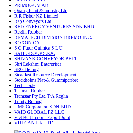
PRIMOGUM AB
Quarry Plant & Industry Ltd
R R Fisher NZ Limited
Rap Conveyors Ltd.
RED ENERGY VENTURES SDN BHD
Reglin Rubber
REMATECH DIVISION BREMO INC.
ROXON OY
S Q Futur Quimica S L U
SATI GROUP S.P.A.
SHIVANK CONVEYOR BELT
Shri Lakshmi Enterprises
SRG Belting
Steadfast Resource Development
Stockholms Plat-& Gummiperfore
Tech Trade
Thaman Rubber
Tramstar Pty Ltd T/A Reglin
Trinity Belting
UMS Corporation SDN BHD
VAID GLOBAL FZ-LLC
Viet Belt Import- Export Joint
VULCAN UK LTD