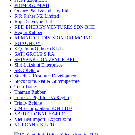
PRIMOGUM AB
Quarry Plant & Industry Ltd
R R Fisher NZ Limited
Rap Conveyors Ltd.
RED ENERGY VENTURES SDN BHD
Reglin Rubber
REMATECH DIVISION BREMO INC.
ROXON OY
S Q Futur Quimica S L U
SATI GROUP S.P.A.
SHIVANK CONVEYOR BELT
Shri Lakshmi Enterprises
SRG Belting
Steadfast Resource Development
Stockholms Plat-& Gummiperfore
Tech Trade
Thaman Rubber
Tramstar Pty Ltd T/A Reglin
Trinity Belting
UMS Corporation SDN BHD
VAID GLOBAL FZ-LLC
Viet Belt Import- Export Joint
VULCAN UK LTD