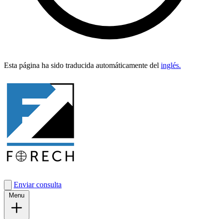
Esta pági­na ha sido tra­duci­da automáti­ca­mente del
inglés.
Enviar consulta
Menu