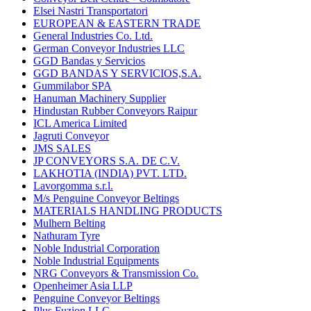
Elsei Nastri Transportatori
EUROPEAN & EASTERN TRADE
General Industries Co. Ltd.
German Conveyor Industries LLC
GGD Bandas y Servicios
GGD BANDAS Y SERVICIOS,S.A.
Gummilabor SPA
Hanuman Machinery Supplier
Hindustan Rubber Conveyors Raipur
ICL America Limited
Jagruti Conveyor
JMS SALES
JP CONVEYORS S.A. DE C.V.
LAKHOTIA (INDIA) PVT. LTD.
Lavorgomma s.r.l.
M/s Penguine Conveyor Beltings
MATERIALS HANDLING PRODUCTS
Mulhern Belting
Nathuram Tyre
Noble Industrial Corporation
Noble Industrial Equipments
NRG Conveyors & Transmission Co.
Openheimer Asia LLP
Penguine Conveyor Beltings
Plus Fuzion LLC