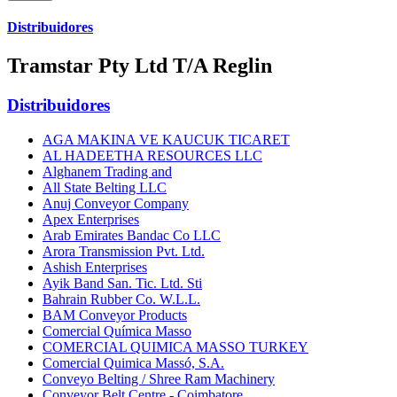
Distribuidores
Tramstar Pty Ltd T/A Reglin
Distribuidores
AGA MAKINA VE KAUCUK TICARET
AL HADEETHA RESOURCES LLC
Alghanem Trading and
All State Belting LLC
Anuj Conveyor Company
Apex Enterprises
Arab Emirates Bandac Co LLC
Arora Transmission Pvt. Ltd.
Ashish Enterprises
Ayik Band San. Tic. Ltd. Sti
Bahrain Rubber Co. W.L.L.
BAM Conveyor Products
Comercial Química Masso
COMERCIAL QUIMICA MASSO TURKEY
Comercial Quimica Massó, S.A.
Conveyo Belting / Shree Ram Machinery
Conveyor Belt Centre - Coimbatore