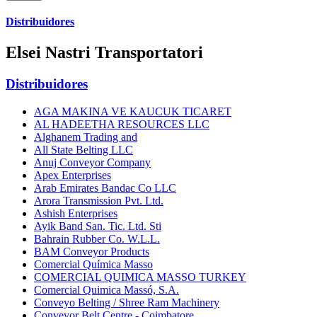
Distribuidores
Elsei Nastri Transportatori
Distribuidores
AGA MAKINA VE KAUCUK TICARET
AL HADEETHA RESOURCES LLC
Alghanem Trading and
All State Belting LLC
Anuj Conveyor Company
Apex Enterprises
Arab Emirates Bandac Co LLC
Arora Transmission Pvt. Ltd.
Ashish Enterprises
Ayik Band San. Tic. Ltd. Sti
Bahrain Rubber Co. W.L.L.
BAM Conveyor Products
Comercial Química Masso
COMERCIAL QUIMICA MASSO TURKEY
Comercial Quimica Massó, S.A.
Conveyo Belting / Shree Ram Machinery
Conveyor Belt Centre - Coimbatore