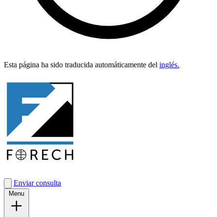
Esta pági­na ha sido tra­duci­da automáti­ca­mente del
inglés.
Enviar consulta
Menu