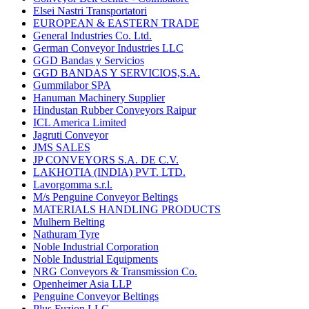
Elsei Nastri Transportatori
EUROPEAN & EASTERN TRADE
General Industries Co. Ltd.
German Conveyor Industries LLC
GGD Bandas y Servicios
GGD BANDAS Y SERVICIOS,S.A.
Gummilabor SPA
Hanuman Machinery Supplier
Hindustan Rubber Conveyors Raipur
ICL America Limited
Jagruti Conveyor
JMS SALES
JP CONVEYORS S.A. DE C.V.
LAKHOTIA (INDIA) PVT. LTD.
Lavorgomma s.r.l.
M/s Penguine Conveyor Beltings
MATERIALS HANDLING PRODUCTS
Mulhern Belting
Nathuram Tyre
Noble Industrial Corporation
Noble Industrial Equipments
NRG Conveyors & Transmission Co.
Openheimer Asia LLP
Penguine Conveyor Beltings
Plus Fuzion LLC