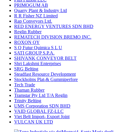
PRIMOGUM AB
Quarry Plant & Industry Ltd
R R Fisher NZ Limited
Rap Conveyors Ltd.
RED ENERGY VENTURES SDN BHD
Reglin Rubber
REMATECH DIVISION BREMO INC.
ROXON OY
S Q Futur Quimica S L U
SATI GROUP S.P.A.
SHIVANK CONVEYOR BELT
Shri Lakshmi Enterprises
SRG Belting
Steadfast Resource Development
Stockholms Plat-& Gummiperfore
Tech Trade
Thaman Rubber
Tramstar Pty Ltd T/A Reglin
Trinity Belting
UMS Corporation SDN BHD
VAID GLOBAL FZ-LLC
Viet Belt Import- Export Joint
VULCAN UK LTD