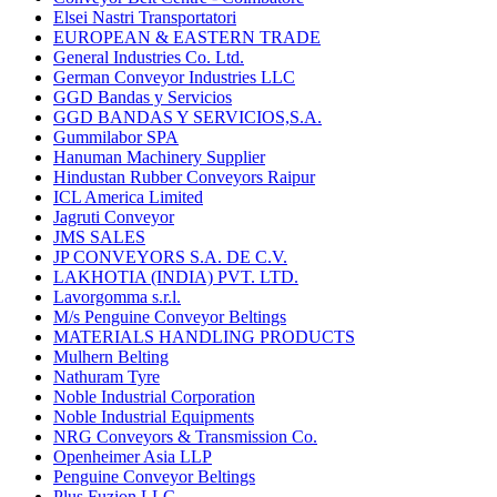
Elsei Nastri Transportatori
EUROPEAN & EASTERN TRADE
General Industries Co. Ltd.
German Conveyor Industries LLC
GGD Bandas y Servicios
GGD BANDAS Y SERVICIOS,S.A.
Gummilabor SPA
Hanuman Machinery Supplier
Hindustan Rubber Conveyors Raipur
ICL America Limited
Jagruti Conveyor
JMS SALES
JP CONVEYORS S.A. DE C.V.
LAKHOTIA (INDIA) PVT. LTD.
Lavorgomma s.r.l.
M/s Penguine Conveyor Beltings
MATERIALS HANDLING PRODUCTS
Mulhern Belting
Nathuram Tyre
Noble Industrial Corporation
Noble Industrial Equipments
NRG Conveyors & Transmission Co.
Openheimer Asia LLP
Penguine Conveyor Beltings
Plus Fuzion LLC