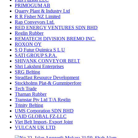
PRIMOGUM AB
Quarry Plant & Industry Ltd
R R Fisher NZ Limited
Rap Conveyors Ltd.
RED ENERGY VENTURES SDN BHD
Reglin Rubber
REMATECH DIVISION BREMO INC.
ROXON OY
S Q Futur Quimica S L U
SATI GROUP S.P.A.
SHIVANK CONVEYOR BELT
Shri Lakshmi Enterprises
SRG Belting
Steadfast Resource Development
Stockholms Plat-& Gummiperfore
Tech Trade
Thaman Rubber
Tramstar Pty Ltd T/A Reglin
Trinity Belting
UMS Corporation SDN BHD
VAID GLOBAL FZ-LLC
Viet Belt Import- Export Joint
VULCAN UK LTD