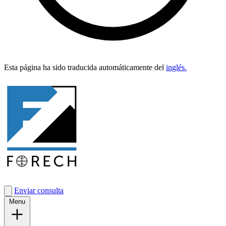
Esta pági­na ha sido tra­duci­da automáti­ca­mente del
inglés.
Enviar consulta
Menu