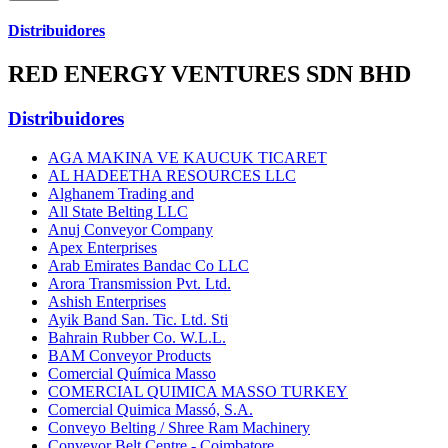
Distribuidores
RED ENERGY VENTURES SDN BHD
Distribuidores
AGA MAKINA VE KAUCUK TICARET
AL HADEETHA RESOURCES LLC
Alghanem Trading and
All State Belting LLC
Anuj Conveyor Company
Apex Enterprises
Arab Emirates Bandac Co LLC
Arora Transmission Pvt. Ltd.
Ashish Enterprises
Ayik Band San. Tic. Ltd. Sti
Bahrain Rubber Co. W.L.L.
BAM Conveyor Products
Comercial Química Masso
COMERCIAL QUIMICA MASSO TURKEY
Comercial Quimica Massó, S.A.
Conveyo Belting / Shree Ram Machinery
Conveyor Belt Centre - Coimbatore