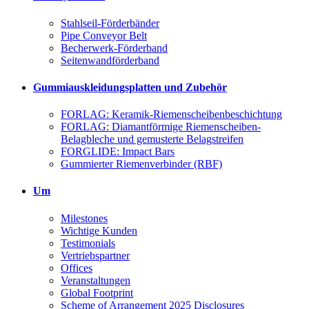
Stahlseil-Förderbänder
Pipe Conveyor Belt
Becherwerk-Förderband
Seitenwandförderband
Gummiauskleidungsplatten und Zubehör
FORLAG: Keramik-Riemenscheibenbeschichtung
FORLAG: Diamantförmige Riemenscheiben-
Belagbleche und gemusterte Belagstreifen
FORGLIDE: Impact Bars
Gummierter Riemenverbinder (RBF)
Um
Milestones
Wichtige Kunden
Testimonials
Vertriebspartner
Offices
Veranstaltungen
Global Footprint
Scheme of Arrangement 2025 Disclosures