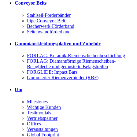
Conveyor Belts
Stahlseil-Förderbänder
Pipe Conveyor Belt
Becherwerk-Förderband
Seitenwandförderband
Gummiauskleidungsplatten und Zubehör
FORLAG: Keramik-Riemenscheibenbeschichtung
FORLAG: Diamantförmige Riemenscheiben-
Belagbleche und gemusterte Belagstreifen
FORGLIDE: Impact Bars
Gummierter Riemenverbinder (RBF)
Um
Milestones
Wichtige Kunden
Testimonials
Vertriebspartner
Offices
Veranstaltungen
Global Footprint