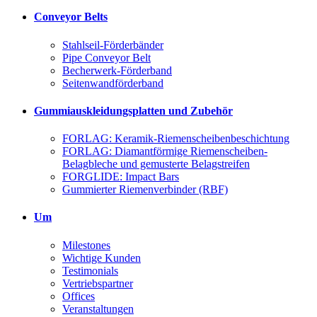
Conveyor Belts
Stahlseil-Förderbänder
Pipe Conveyor Belt
Becherwerk-Förderband
Seitenwandförderband
Gummiauskleidungsplatten und Zubehör
FORLAG: Keramik-Riemenscheibenbeschichtung
FORLAG: Diamantförmige Riemenscheiben-
Belagbleche und gemusterte Belagstreifen
FORGLIDE: Impact Bars
Gummierter Riemenverbinder (RBF)
Um
Milestones
Wichtige Kunden
Testimonials
Vertriebspartner
Offices
Veranstaltungen