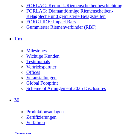
FORLAG: Keramik-Riemenscheibenbeschichtung
FORLAG: Diamantförmige Riemenscheiben-
Belagbleche und gemusterte Belagstreifen
FORGLIDE: Impact Bars
Gummierter Riemenverbinder (RBF)
Um
Milestones
Wichtige Kunden
Testimonials
Vertriebspartner
Offices
Veranstaltungen
Global Footprint
Scheme of Arrangement 2025 Disclosures
M
Produktionsanlagen
Zertifizierungen
Verfahren