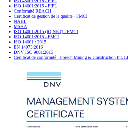
ISO 45001:2018 - FIPL
ISO 14001:2015 - FIPL
Conformité REACH
Certificat de gestion de la qualité - FMCI
NABL
MSHA
ISO 14001:2015 (IQ NET) - FMCI
ISO 14001:2015 - FMCI
ISO 14001 : 2015
EN 14973:2016
DNV ISO 9001:2015
Certificat de conformité - Forech Mining & Construction Int. 