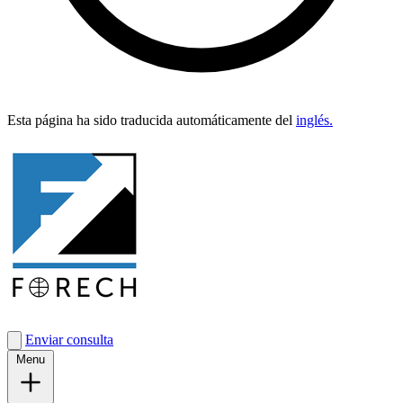
Esta pági­na ha sido tra­duci­da automáti­ca­mente del
inglés.
Enviar consulta
Menu