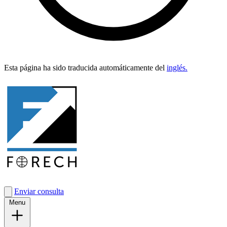
Esta pági­na ha sido tra­duci­da automáti­ca­mente del
inglés.
Enviar consulta
Menu