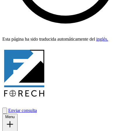
Esta pági­na ha sido tra­duci­da automáti­ca­mente del
inglés.
Enviar consulta
Menu