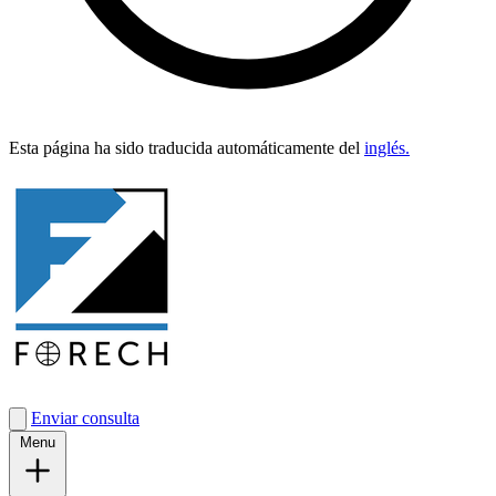
Esta pági­na ha sido tra­duci­da automáti­ca­mente del
inglés.
Enviar consulta
Menu