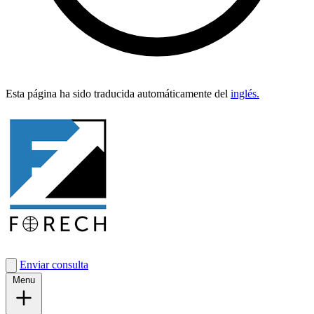
Esta pági­na ha sido tra­duci­da automáti­ca­mente del
inglés.
Enviar consulta
Menu