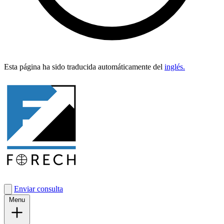
Esta pági­na ha sido tra­duci­da automáti­ca­mente del
inglés.
Enviar consulta
Menu