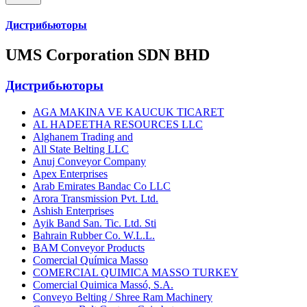
Дистрибьюторы
UMS Corporation SDN BHD
Дистрибьюторы
AGA MAKINA VE KAUCUK TICARET
AL HADEETHA RESOURCES LLC
Alghanem Trading and
All State Belting LLC
Anuj Conveyor Company
Apex Enterprises
Arab Emirates Bandac Co LLC
Arora Transmission Pvt. Ltd.
Ashish Enterprises
Ayik Band San. Tic. Ltd. Sti
Bahrain Rubber Co. W.L.L.
BAM Conveyor Products
Comercial Química Masso
COMERCIAL QUIMICA MASSO TURKEY
Comercial Quimica Massó, S.A.
Conveyo Belting / Shree Ram Machinery