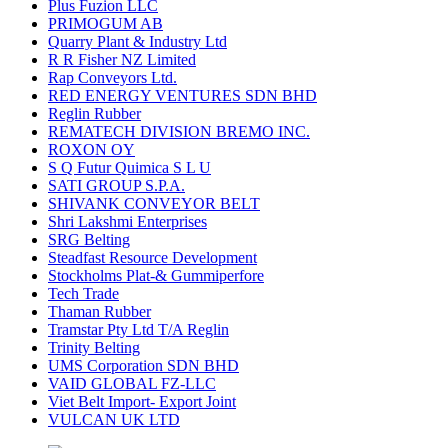
Plus Fuzion LLC
PRIMOGUM AB
Quarry Plant & Industry Ltd
R R Fisher NZ Limited
Rap Conveyors Ltd.
RED ENERGY VENTURES SDN BHD
Reglin Rubber
REMATECH DIVISION BREMO INC.
ROXON OY
S Q Futur Quimica S L U
SATI GROUP S.P.A.
SHIVANK CONVEYOR BELT
Shri Lakshmi Enterprises
SRG Belting
Steadfast Resource Development
Stockholms Plat-& Gummiperfore
Tech Trade
Thaman Rubber
Tramstar Pty Ltd T/A Reglin
Trinity Belting
UMS Corporation SDN BHD
VAID GLOBAL FZ-LLC
Viet Belt Import- Export Joint
VULCAN UK LTD