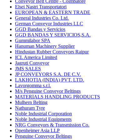
Conveyor Belt Centre - Coimbatore
Elsei Nastri Transportatori
EUROPEAN & EASTERN TRADE
General Industries Co. Ltd.
German Conveyor Industries LLC
GGD Bandas y Servicios
GGD BANDAS Y SERVICIOS,S.A.
Gummilabor SPA
Hanuman Machinery Supplier
Hindustan Rubber Conveyors Raipur
ICL America Limited
Jagruti Conveyor
JMS SALES
JP CONVEYORS S.A. DE C.V.
LAKHOTIA (INDIA) PVT. LTD.
Lavorgomma s.r.l.
M/s Penguine Conveyor Beltings
MATERIALS HANDLING PRODUCTS
Mulhern Belting
Nathuram Tyre
Noble Industrial Corporation
Noble Industrial Equipments
NRG Conveyors & Transmission Co.
Openheimer Asia LLP
Penguine Conveyor Beltings