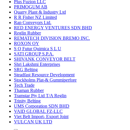
Plus Fuzion LLC
PRIMOGUM AB
Quarry Plant & Industry Ltd
R R Fisher NZ Limited
Rap Conveyors Ltd.
RED ENERGY VENTURES SDN BHD
Reglin Rubber
REMATECH DIVISION BREMO INC.
ROXON OY
S Q Futur Quimica S L U
SATI GROUP S.P.A.
SHIVANK CONVEYOR BELT
Shri Lakshmi Enterprises
SRG Belting
Steadfast Resource Development
Stockholms Plat-& Gummiperfore
Tech Trade
Thaman Rubber
Tramstar Pty Ltd T/A Reglin
Trinity Belting
UMS Corporation SDN BHD
VAID GLOBAL FZ-LLC
Viet Belt Import- Export Joint
VULCAN UK LTD