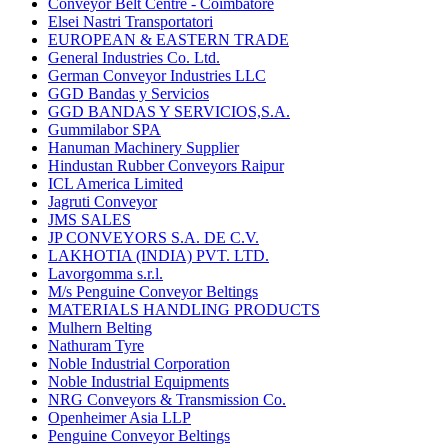
Conveyor Belt Centre - Coimbatore
Elsei Nastri Transportatori
EUROPEAN & EASTERN TRADE
General Industries Co. Ltd.
German Conveyor Industries LLC
GGD Bandas y Servicios
GGD BANDAS Y SERVICIOS,S.A.
Gummilabor SPA
Hanuman Machinery Supplier
Hindustan Rubber Conveyors Raipur
ICL America Limited
Jagruti Conveyor
JMS SALES
JP CONVEYORS S.A. DE C.V.
LAKHOTIA (INDIA) PVT. LTD.
Lavorgomma s.r.l.
M/s Penguine Conveyor Beltings
MATERIALS HANDLING PRODUCTS
Mulhern Belting
Nathuram Tyre
Noble Industrial Corporation
Noble Industrial Equipments
NRG Conveyors & Transmission Co.
Openheimer Asia LLP
Penguine Conveyor Beltings