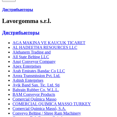
Дистрибьюторы
Lavorgomma s.r.l.
Дистрибьюторы
AGA MAKINA VE KAUCUK TICARET
AL HADEETHA RESOURCES LLC
Alghanem Trading and
All State Belting LLC
Anuj Conveyor Company
Apex Enterprises
Arab Emirates Bandac Co LLC
Arora Transmission Pvt. Ltd.
Ashish Enterprises
Ayik Band San. Tic. Ltd. Sti
Bahrain Rubber Co. W.L.L.
BAM Conveyor Products
Comercial Química Masso
COMERCIAL QUIMICA MASSO TURKEY
Comercial Quimica Massó, S.A.
Conveyo Belting / Shree Ram Machinery