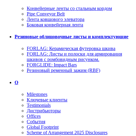
Конвейерные ленты со стальным кордом
Pipe Conveyor Belt
Лента ковшового элеватора
Боковая конвейерная лента
Резиновые облицовочные листы и комплектующие
FORLAG: Керамическая футеровка шкива
FORLAG: Листы и полоски для армирования
шкивов с ромбовидным рисунком.
FORGLIDE: Impact Bars
Резиновый ременный зажим (RBF)
О
Milestones
Ключевые клиенты
Testimonials
Дистрибьюторы
Offices
События
Global Footprint
Scheme of Arrangement 2025 Disclosures