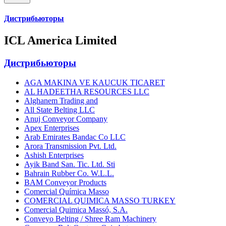
Дистрибьюторы
ICL America Limited
Дистрибьюторы
AGA MAKINA VE KAUCUK TICARET
AL HADEETHA RESOURCES LLC
Alghanem Trading and
All State Belting LLC
Anuj Conveyor Company
Apex Enterprises
Arab Emirates Bandac Co LLC
Arora Transmission Pvt. Ltd.
Ashish Enterprises
Ayik Band San. Tic. Ltd. Sti
Bahrain Rubber Co. W.L.L.
BAM Conveyor Products
Comercial Química Masso
COMERCIAL QUIMICA MASSO TURKEY
Comercial Quimica Massó, S.A.
Conveyo Belting / Shree Ram Machinery