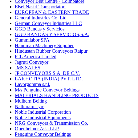
Conveyor Belt Centre - Coimbatore
Elsei Nastri Transportatori
EUROPEAN & EASTERN TRADE
General Industries Co. Ltd.
German Conveyor Industries LLC
GGD Bandas y Servicios
GGD BANDAS Y SERVICIOS,S.A.
Gummilabor SPA
Hanuman Machinery Supplier
Hindustan Rubber Conveyors Raipur
ICL America Limited
Jagruti Conveyor
JMS SALES
JP CONVEYORS S.A. DE C.V.
LAKHOTIA (INDIA) PVT. LTD.
Lavorgomma s.r.l.
M/s Penguine Conveyor Beltings
MATERIALS HANDLING PRODUCTS
Mulhern Belting
Nathuram Tyre
Noble Industrial Corporation
Noble Industrial Equipments
NRG Conveyors & Transmission Co.
Openheimer Asia LLP
Penguine Conveyor Beltings