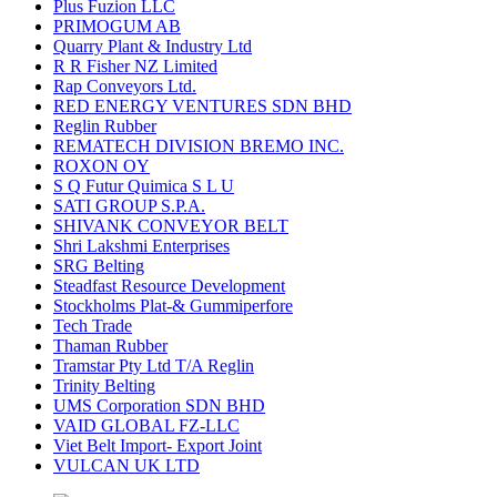
Plus Fuzion LLC
PRIMOGUM AB
Quarry Plant & Industry Ltd
R R Fisher NZ Limited
Rap Conveyors Ltd.
RED ENERGY VENTURES SDN BHD
Reglin Rubber
REMATECH DIVISION BREMO INC.
ROXON OY
S Q Futur Quimica S L U
SATI GROUP S.P.A.
SHIVANK CONVEYOR BELT
Shri Lakshmi Enterprises
SRG Belting
Steadfast Resource Development
Stockholms Plat-& Gummiperfore
Tech Trade
Thaman Rubber
Tramstar Pty Ltd T/A Reglin
Trinity Belting
UMS Corporation SDN BHD
VAID GLOBAL FZ-LLC
Viet Belt Import- Export Joint
VULCAN UK LTD